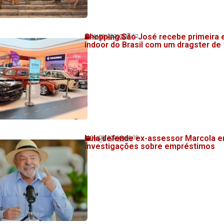
Shopping São José recebe primeira 
06/08/2026
14:52
Veja também!
indoor do Brasil com um dragster de
Lula defende ex-assessor Marcola e
06/08/2026
14:05
Veja também!
investigações sobre empréstimos