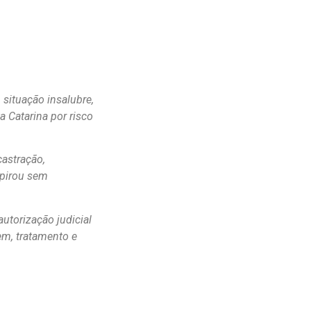
situação insalubre,
a Catarina por risco
castração,
pirou sem
autorização judicial
em, tratamento e