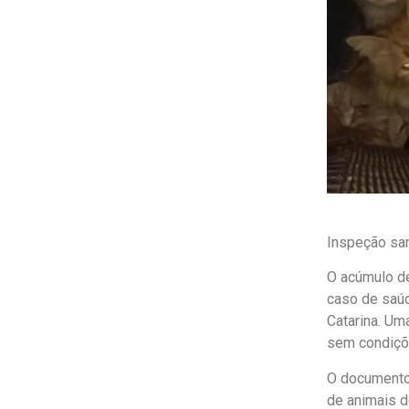
Inspeção san
O acúmulo de
caso de saúd
Catarina.
Uma
sem condiçõ
O documento,
de animais d