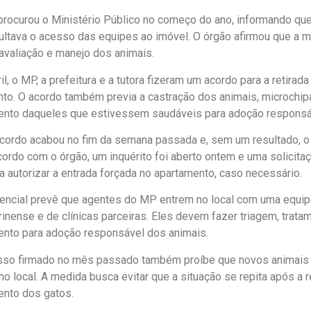
 procurou o Ministério Público no começo do ano, informando que
cultava o acesso das equipes ao imóvel. O órgão afirmou que a 
avaliação e manejo dos animais.
l, o MP, a prefeitura e a tutora fizeram um acordo para a retirad
to. O acordo também previa a castração dos animais, microchi
nto daqueles que estivessem saudáveis para adoção responsá
cordo acabou no fim da semana passada e, sem um resultado, o
acordo com o órgão, um inquérito foi aberto ontem e uma solicita
ra autorizar a entrada forçada no apartamento, caso necessário.
ncial prevê que agentes do MP entrem no local com uma equipe
rinense e de clínicas parceiras. Eles devem fazer triagem, trata
nto para adoção responsável dos animais.
so firmado no mês passado também proíbe que novos animais 
o local. A medida busca evitar que a situação se repita após a 
nto dos gatos.