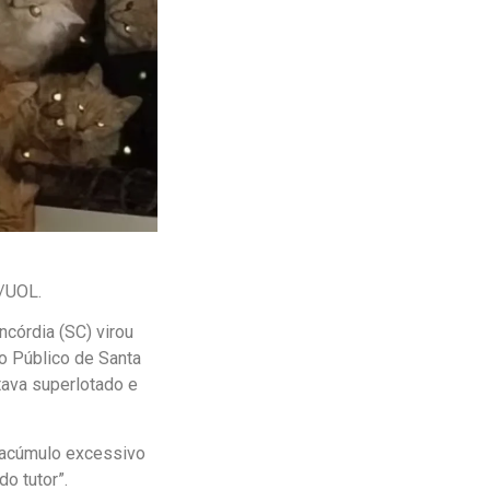
/UOL.
córdia (SC) virou
o Público de Santa
tava superlotado e
e acúmulo excessivo
o tutor”.