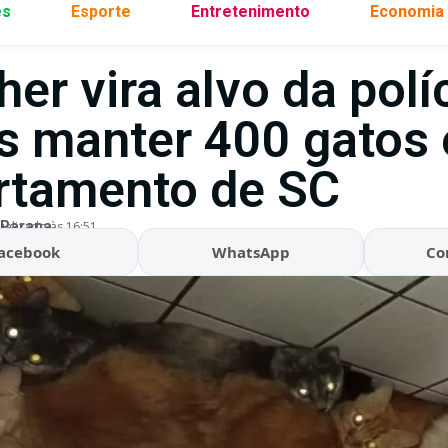
es
Esporte
Entretenimento
Economia
er vira alvo da polí
s manter 400 gatos
rtamento de SC
 Parana
ualizado às 16:51
acebook
WhatsApp
Co