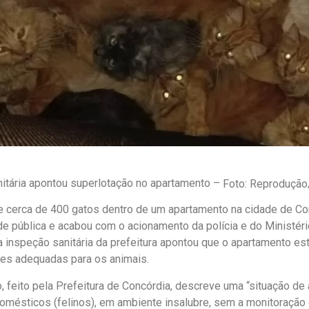
itária apontou superlotação no apartamento –
Foto: Reprodução
 cerca de 400 gatos dentro de um apartamento na cidade de Con
e pública e acabou com o acionamento da polícia e do Ministéri
 inspeção sanitária da prefeitura apontou que o apartamento es
es adequadas para os animais.
 feito pela Prefeitura de Concórdia, descreve uma “situação d
omésticos (felinos), em ambiente insalubre, sem a monitoração d