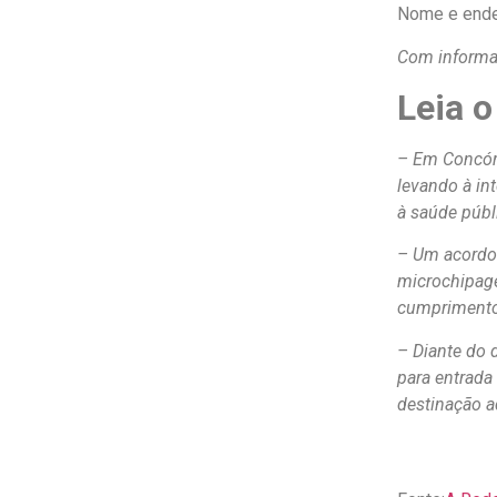
Nome e ender
Com inform
Leia o
– Em Concórd
levando à int
à saúde públ
– Um acordo 
microchipag
cumprimento 
– Diante do d
para entrada
destinação a