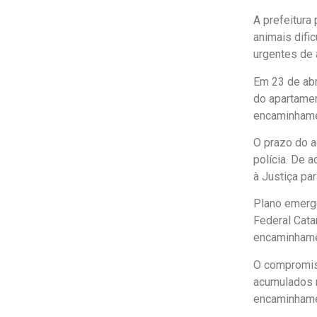
A prefeitura
animais difi
urgentes de 
Em 23 de abri
do apartamen
encaminhame
O prazo do a
polícia. De 
à Justiça pa
Plano emerge
Federal Cata
encaminhame
O compromis
acumulados n
encaminhame