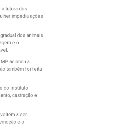
 a tutora dos
mulher impedia ações
a gradual dos animais
pagem e o
vel.
 MP acionou a
ção também foi feita
 do Instituto
mento, castração e
voltem a ser
remoção e o