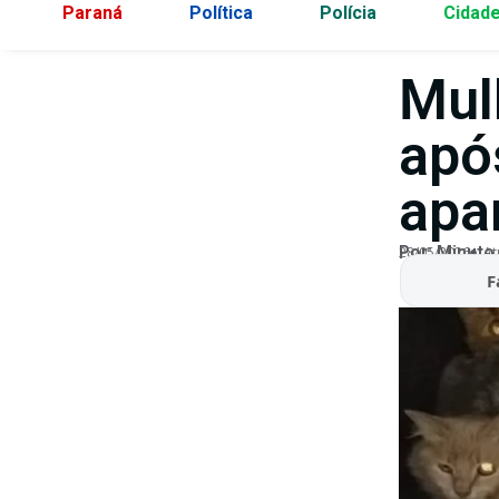
Paraná
Política
Polícia
Cidad
Mulh
apó
apa
Por:
Minuto
28/05/2026
At
F