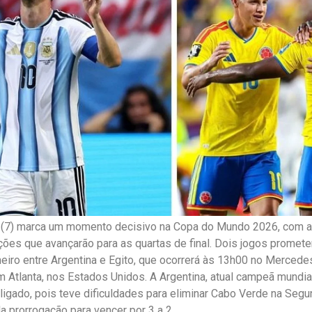
a (7) marca um momento decisivo na Copa do Mundo 2026, com a
ções que avançarão para as quartas de final. Dois jogos prome
eiro entre Argentina e Egito, que ocorrerá às 13h00 no Merced
m Atlanta, nos Estados Unidos. A Argentina, atual campeã mundi
 ligado, pois teve dificuldades para eliminar Cabo Verde na Seg
a prorrogação para vencer por 3 a 2.