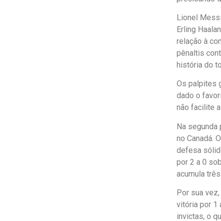
Lionel Messi
Erling Haala
relação à co
pênaltis con
história do 
Os palpites 
dado o favor
não facilite 
Na segunda p
no Canadá. O
defesa sólid
por 2 a 0 so
acumula três
Por sua vez
vitória por 
invictas, o 