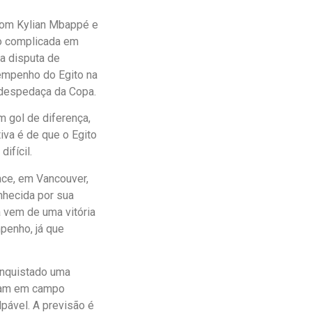
 com Kylian Mbappé e
ão complicada em
ma disputa de
sempenho do Egito na
e despedaça da Copa.
m gol de diferença,
iva é de que o Egito
ifícil.
ace, em Vancouver,
nhecida por sua
 vem de uma vitória
penho, já que
onquistado uma
tram em campo
lpável. A previsão é