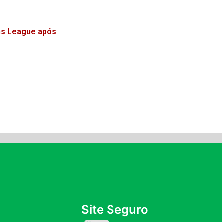
ns League após
Site Seguro