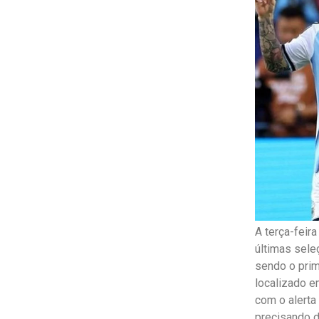
A terça-feir
últimas sele
sendo o prim
localizado e
com o alerta
precisando d