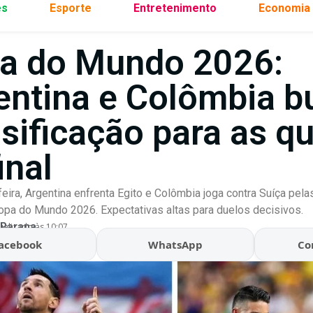
es
Esporte
Entretenimento
Economia
a do Mundo 2026:
entina e Colômbia 
ssificação para as q
inal
feira, Argentina enfrenta Egito e Colômbia joga contra Suíça pel
opa do Mundo 2026. Expectativas altas para duelos decisivos.
 Parana
ualizado às 10:07
acebook
WhatsApp
Co