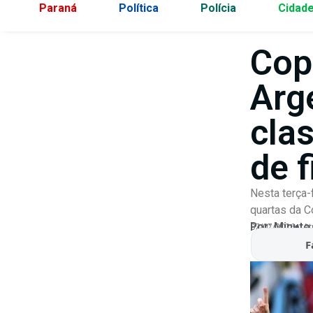
Paraná
Política
Polícia
Cidad
Cop
Arg
cla
de f
Nesta terça-
quartas da C
Por:
Minuto
07/07/2026
At
F