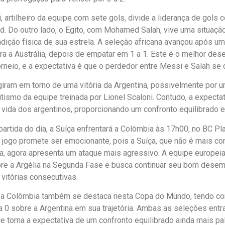
, artilheiro da equipe com sete gols, divide a liderança de gols
nd. Do outro lado, o Egito, com Mohamed Salah, vive uma situaç
ndição física de sua estrela. A seleção africana avançou após u
tra a Austrália, depois de empatar em 1 a 1. Este é o melhor de
torneio, e a expectativa é que o perdedor entre Messi e Salah s
giram em torno de uma vitória da Argentina, possivelmente por u
itismo da equipe treinada por Lionel Scaloni. Contudo, a expectat
a vida dos argentinos, proporcionando um confronto equilibrado e d
artida do dia, a Suíça enfrentará a Colômbia às 17h00, no BC Pl
 jogo promete ser emocionante, pois a Suíça, que não é mais co
a, agora apresenta um ataque mais agressivo. A equipe europeia
bre a Argélia na Segunda Fase e busca continuar seu bom desem
 vitórias consecutivas.
, a Colômbia também se destaca nesta Copa do Mundo, tendo c
1 a 0 sobre a Argentina em sua trajetória. Ambas as seleções en
que torna a expectativa de um confronto equilibrado ainda mais pa