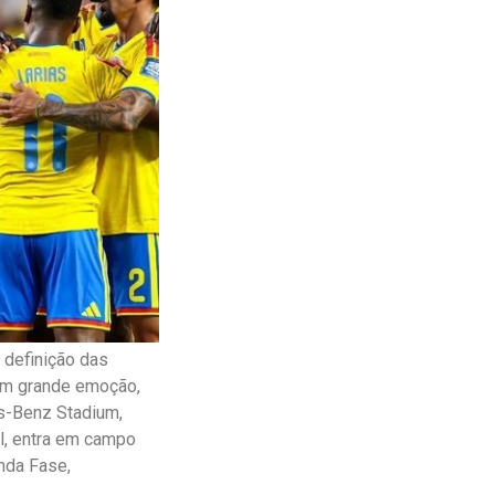
 definição das
tem grande emoção,
es-Benz Stadium,
al, entra em campo
unda Fase,