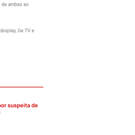
o de ambas as
oboplay, Ge TV e
or suspeita de
s