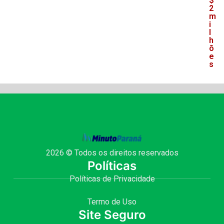
$
2
m
i
l
h
õ
e
s
2026 © Todos os direitos reservados
Políticas
Políticas de Privacidade
Termo de Uso
Site Seguro