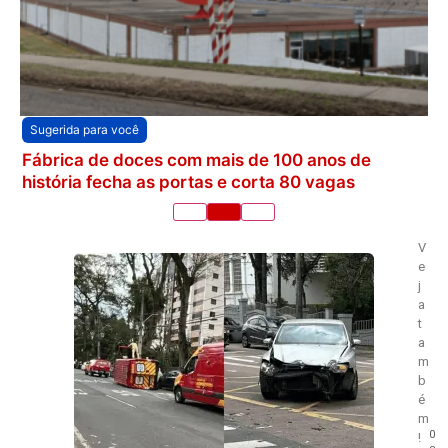
Sugerida para você
Fábrica de doces com mais de 100 anos de
história fecha as portas e corta 80 vagas
V
e
j
a
t
a
m
b
é
m
0
!