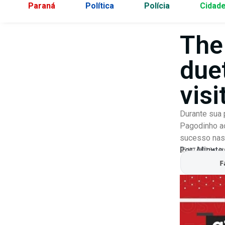
Paraná
Política
Polícia
Cidad
The
due
visi
Durante sua 
Pagodinho ao
sucesso nas 
Por:
Minuto
05/07/2026
At
F