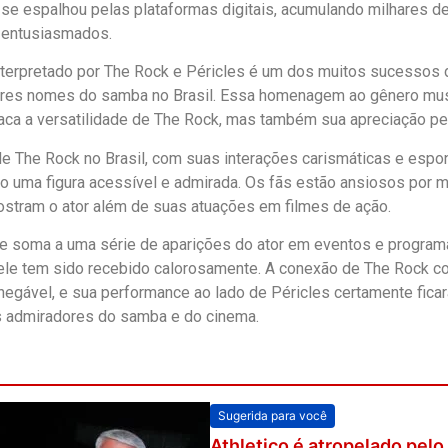
se espalhou pelas plataformas digitais, acumulando milhares de
 entusiasmados.
nterpretado por The Rock e Péricles é um dos muitos sucessos
res nomes do samba no Brasil. Essa homenagem ao gênero music
ca a versatilidade de The Rock, mas também sua apreciação pela
e The Rock no Brasil, com suas interações carismáticas e espon
 uma figura acessível e admirada. Os fãs estão ansiosos por
stram o ator além de suas atuações em filmes de ação.
e soma a uma série de aparições do ator em eventos e program
 ele tem sido recebido calorosamente. A conexão de The Rock c
 inegável, e sua performance ao lado de Péricles certamente fica
 admiradores do samba e do cinema.
Sugerida para você
Athletico é atropelado pelo 