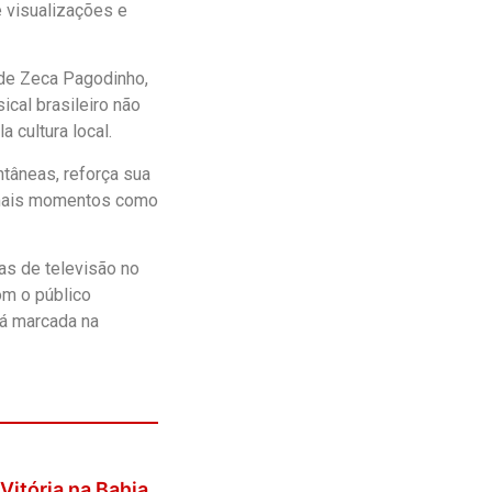
 visualizações e
 de Zeca Pagodinho,
al brasileiro não
 cultura local.
tâneas, reforça sua
 mais momentos como
as de televisão no
om o público
rá marcada na
Vitória na Bahia