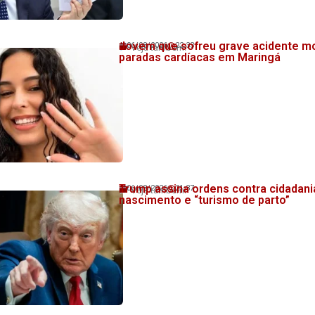
Jovem que sofreu grave acidente m
06/08/2026
22:33
Veja também!
paradas cardíacas em Maringá
Trump assina ordens contra cidadani
06/08/2026
21:37
Veja também!
nascimento e “turismo de parto”