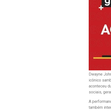
Dwayne John
icônico samb
aconteceu du
sociais, ger
A performanc
também intera