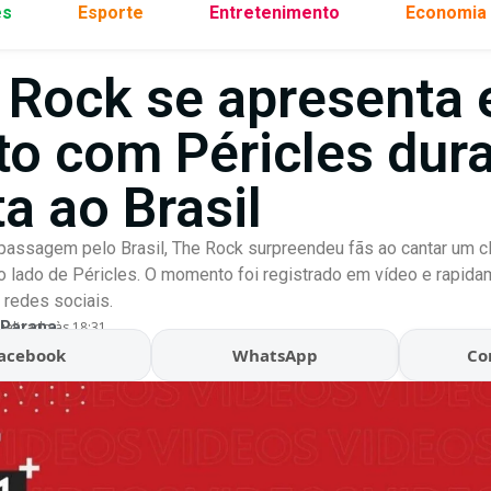
es
Esporte
Entretenimento
Economia
 Rock se apresenta
to com Péricles dur
ta ao Brasil
passagem pelo Brasil, The Rock surpreendeu fãs ao cantar um c
 lado de Péricles. O momento foi registrado em vídeo e rapida
redes sociais.
 Parana
ualizado às 18:31
acebook
WhatsApp
Co