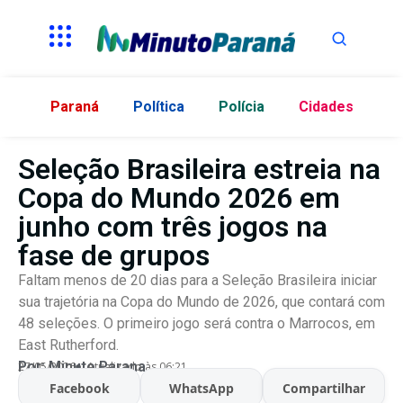
Paraná
Política
Polícia
Cidades
Seleção Brasileira estreia na
Copa do Mundo 2026 em
junho com três jogos na
fase de grupos
Faltam menos de 20 dias para a Seleção Brasileira iniciar
sua trajetória na Copa do Mundo de 2026, que contará com
48 seleções. O primeiro jogo será contra o Marrocos, em
East Rutherford.
Por:
Minuto Parana
27/05/2026
Atualizado às 06:21
Facebook
WhatsApp
Compartilhar