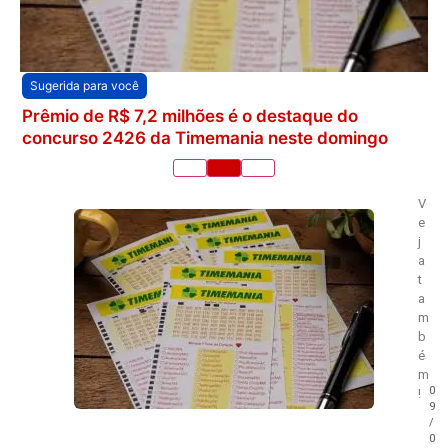
Sugerida para você
Prêmio de R$ 7,2 milhões é o destaque do
concurso 2426 da Timemania neste domingo
V
e
j
a
t
a
m
b
é
m
0
!
9
/
0