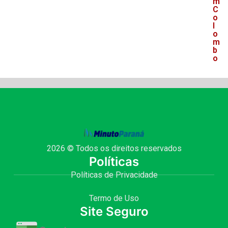
m
C
o
l
o
m
b
o
2026 © Todos os direitos reservados
Políticas
Políticas de Privacidade
Termo de Uso
Site Seguro