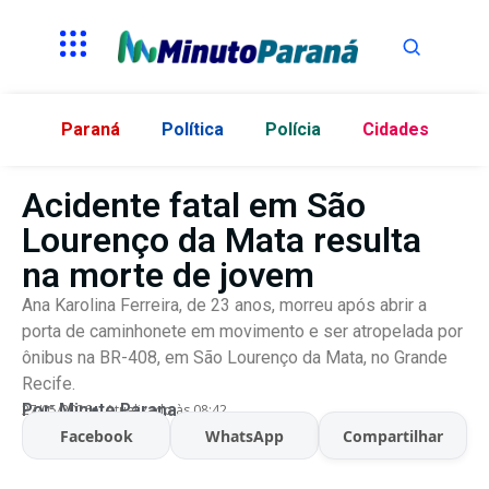
Paraná
Política
Polícia
Cidades
Acidente fatal em São
Lourenço da Mata resulta
na morte de jovem
Ana Karolina Ferreira, de 23 anos, morreu após abrir a
porta de caminhonete em movimento e ser atropelada por
ônibus na BR-408, em São Lourenço da Mata, no Grande
Recife.
Por:
Minuto Parana
27/05/2026
Atualizado às 08:42
Facebook
WhatsApp
Compartilhar