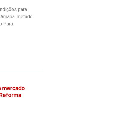
ondições para
, Amapá, metade
o Pará.
a mercado
a Reforma