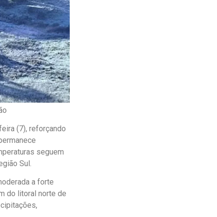
ão
eira (7), reforçando
a permanece
emperaturas seguem
gião Sul.
moderada a forte
m do litoral norte de
cipitações,