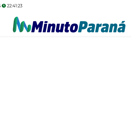
6
22:41:24