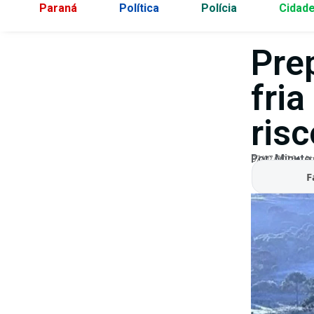
Paraná
Política
Polícia
Cidad
Pre
fria
ris
Por:
Minuto
07/07/2026
At
F