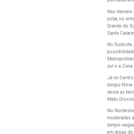
Nas demais á
polar, no en
Grande do Su
Santa Catari
No Sudeste, 
possibilidad
Metropolitan
sul e a Zona
Já no Centro
tempo firme 
deixa as tem
Mato Grosso 
No Nordeste,
moderadas a f
tempo segue 
em áreas do 