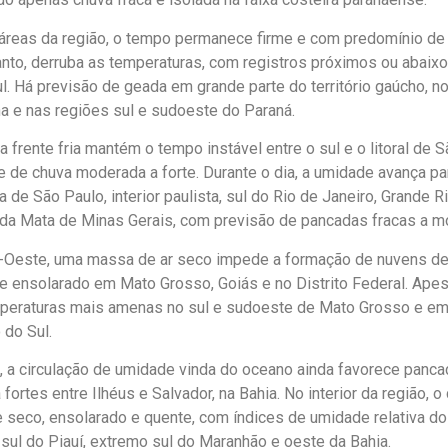
reas da região, o tempo permanece firme e com predomínio de 
tanto, derruba as temperaturas, com registros próximos ou abaixo
l. Há previsão de geada em grande parte do território gaúcho, n
na e nas regiões sul e sudoeste do Paraná.
a frente fria mantém o tempo instável entre o sul e o litoral de 
e de chuva moderada a forte. Durante o dia, a umidade avança pa
a de São Paulo, interior paulista, sul do Rio de Janeiro, Grande 
 da Mata de Minas Gerais, com previsão de pancadas fracas a m
-Oeste, uma massa de ar seco impede a formação de nuvens de 
e ensolarado em Mato Grosso, Goiás e no Distrito Federal. Apesa
peraturas mais amenas no sul e sudoeste de Mato Grosso e em
do Sul.
 a circulação de umidade vinda do oceano ainda favorece panc
ortes entre Ilhéus e Salvador, na Bahia. No interior da região, o
seco, ensolarado e quente, com índices de umidade relativa do
sul do Piauí, extremo sul do Maranhão e oeste da Bahia.