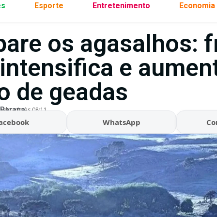
es
Esporte
Entretenimento
Economia
pare os agasalhos: f
 intensifica e aumen
co de geadas
 Parana
ualizado às 08:11
acebook
WhatsApp
Co