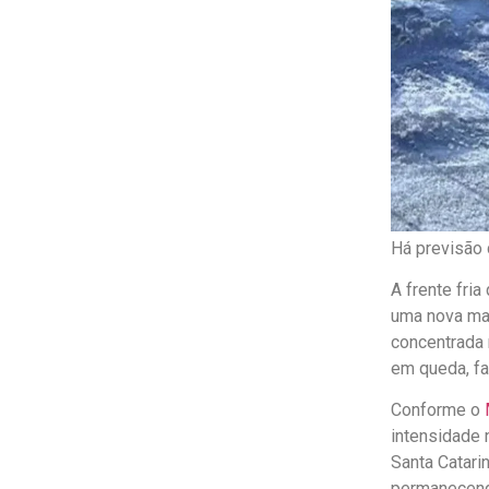
Há previsão 
A frente fri
uma nova mas
concentrada 
em queda, fa
Conforme o
intensidade n
Santa Catari
permanecendo