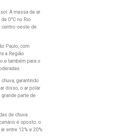
sol. A massa de ar
 de 0°C no Rio
o centro-oeste de
São Paulo, com
ra a Região
Rio e também para o
oderadas.
chuva, garantindo
r disso, o ar polar
 grande parte de
adas de chuva
 cenário é oposto: o
 ar entre 12% e 20%