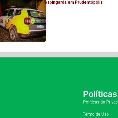
espingarda em Prudentópolis
Políticas
Políticas de Priva
Termo de Uso