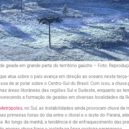
de geada em grande parte do território gaúcho –
Foto: Reproduç
a que atua sobre o país avança em direção ao oceano nesta terça-f
sa de ar polar sobre o Centro-Sul do Brasil. Com isso, a chuv
nas áreas litorâneas das regiões Sul e Sudeste, enquanto as t
vorecendo a formação de geadas em diversas localidades da Re
Metrópoles
, no Sul, as instabilidades ainda provocam chuva de 
as primeiras horas do dia entre o litoral e o leste do Paraná, alé
na. Ao longo da manhã, a tendência é de enfraquecimento das pre
 apenas chuva fraca e isolada na faixa costeira paranaense.