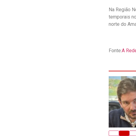
Na Região No
temporais no
norte do Ama
Fonte:
A Red