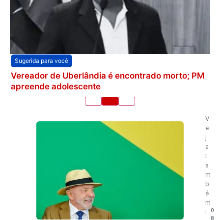
Sugerida para você
Vereador de Uberlândia é encontrado morto; PM
apreende adolescente
V
e
j
a
t
a
m
b
é
m
0
!
8