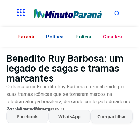
Paraná
Política
Polícia
Cidades
Benedito Ruy Barbosa: um
legado de sagas e tramas
marcantes
O dramaturgo Benedito Ruy Barbosa é reconhecido por
suas tramas icônicas que se tornaram marcos na
teledramaturgia brasileira, deixando um legado duradouro.
Por:
Minuto Parana
07/07/2026
Atualizado às 09:41
Facebook
WhatsApp
Compartilhar