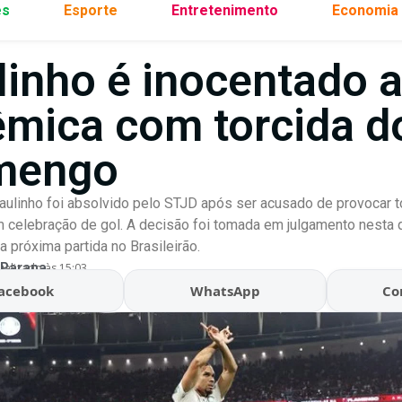
es
Esporte
Entretenimento
Economia
linho é inocentado 
êmica com torcida d
mengo
aulinho foi absolvido pelo STJD após ser acusado de provocar 
celebração de gol. A decisão foi tomada em julgamento nesta qu
a próxima partida no Brasileirão.
 Parana
ualizado às 15:03
acebook
WhatsApp
Co