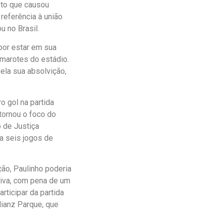
sto que causou
referência à união
u no Brasil.
 por estar em sua
amarotes do estádio.
ela sua absolvição,
o gol na partida
tornou o foco do
o de Justiça
a seis jogos de
ão, Paulinho poderia
rtiva, com pena de um
rticipar da partida
lianz Parque, que