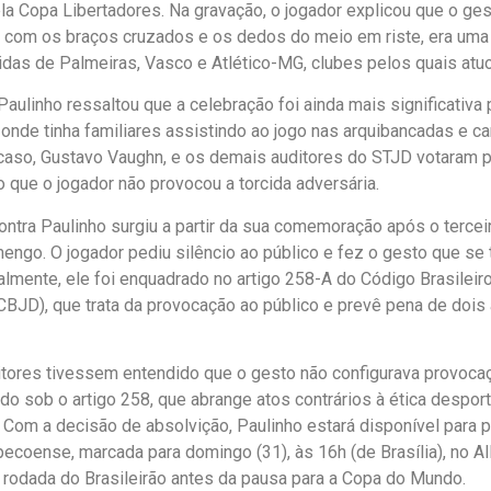
la Copa Libertadores. Na gravação, o jogador explicou que o ge
, com os braços cruzados e os dedos do meio em riste, era uma 
cidas de Palmeiras, Vasco e Atlético-MG, clubes pelos quais atuo
Paulinho ressaltou que a celebração foi ainda mais significativa
, onde tinha familiares assistindo ao jogo nas arquibancadas e c
 caso, Gustavo Vaughn, e os demais auditores do STJD votaram p
 que o jogador não provocou a torcida adversária.
ontra Paulinho surgiu a partir da sua comemoração após o terceir
mengo. O jogador pediu silêncio ao público e fez o gesto que se 
cialmente, ele foi enquadrado no artigo 258-A do Código Brasileir
CBJD), que trata da provocação ao público e prevê pena de dois 
tores tivessem entendido que o gesto não configurava provocaç
gado sob o artigo 258, que abrange atos contrários à ética despo
. Com a decisão de absolvição, Paulinho estará disponível para pa
pecoense, marcada para domingo (31), às 16h (de Brasília), no Al
a rodada do Brasileirão antes da pausa para a Copa do Mundo.