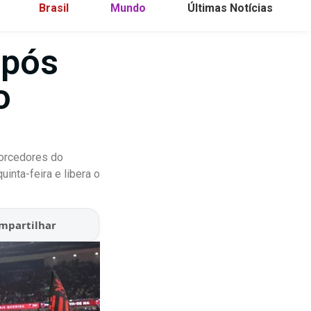
Brasil
Mundo
Últimas Notícias
após
o
torcedores do
inta-feira e libera o
mpartilhar