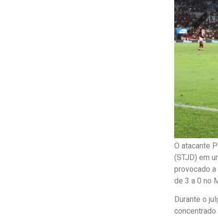
O atacante P
(STJD) em um
provocado a 
de 3 a 0 no 
Durante o ju
concentrado 