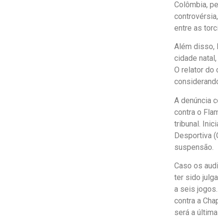
Colômbia, pe
controvérsia
entre as tor
Além disso, 
cidade natal
O relator do
considerando
A denúncia c
contra o Fla
tribunal. Ini
Desportiva (
suspensão.
Caso os audi
ter sido jul
a seis jogos
contra a Cha
será a últim