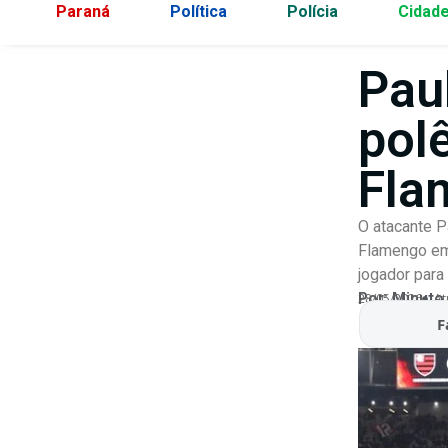
Paraná
Política
Polícia
Cidad
Pau
pol
Fla
O atacante P
Flamengo em 
jogador para 
Por:
Minuto
28/05/2026
At
F