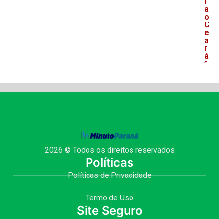
r
a
o
C
e
a
r
á
”
2026 © Todos os direitos reservados
Políticas
Políticas de Privacidade
Termo de Uso
Site Seguro