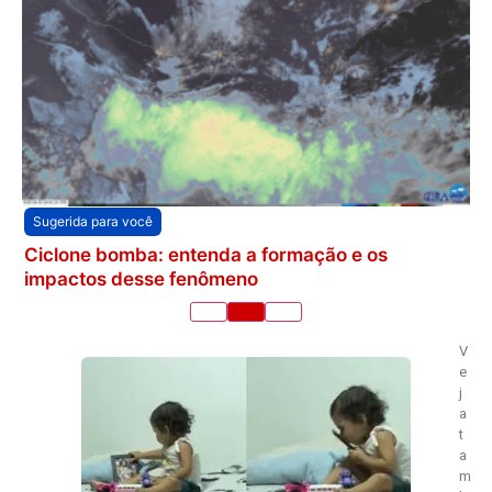
Sugerida para você
Ciclone bomba: entenda a formação e os
impactos desse fenômeno
V
e
j
a
t
a
m