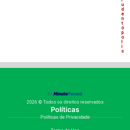
u
d
e
n
t
ó
p
o
l
i
s
2026 © Todos os direitos reservados
Políticas
Políticas de Privacidade