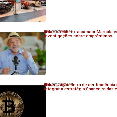
Lula defende ex-assessor Marcola e
06/08/2026
14:05
Veja também!
investigações sobre empréstimos
Tokenização deixa de ser tendência 
06/08/2026
14:01
Veja também!
integrar a estratégia financeira das