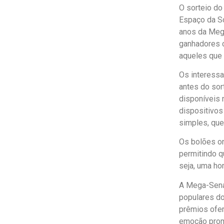
O sorteio do
Espaço da So
anos da Mega
ganhadores c
aqueles que 
Os interessa
antes do sor
disponíveis 
dispositivos
simples, que
Os bolões on
permitindo q
seja, uma ho
A Mega-Sena,
populares do
prêmios ofer
emoção prome