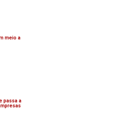
m meio a
e passa a
 empresas