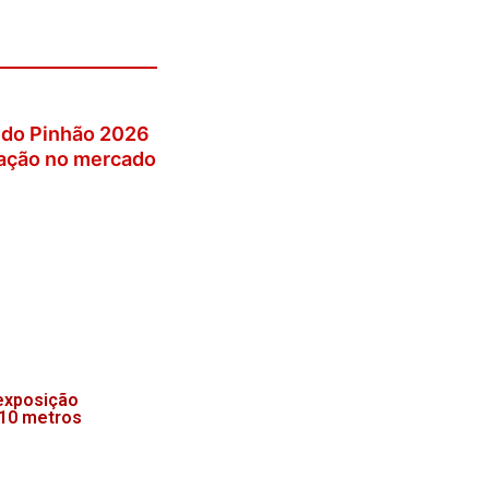
Ideb dos Anos
ntal
exposição
 10 metros