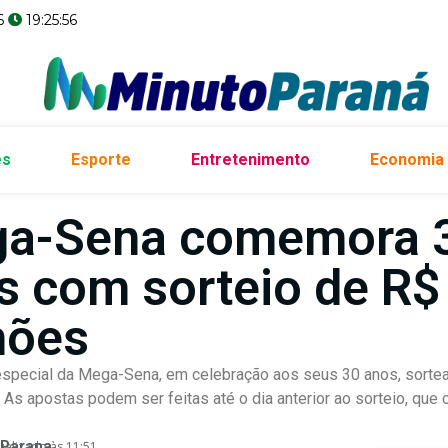
6
19:25:57
es
Esporte
Entretenimento
Economia
a-Sena comemora 
s com sorteio de R$
hões
special da Mega-Sena, em celebração aos seus 30 anos, sorte
 As apostas podem ser feitas até o dia anterior ao sorteio, que
 Parana
ualizado às 11:51