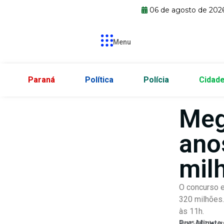
06 de agosto de 202
Menu
Paraná
Política
Polícia
Cidad
Meg
ano
mil
O concurso e
320 milhões.
às 11h.
Por:
Minuto
24/05/2026
At