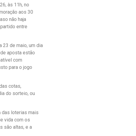
26, às 11h, no
emoração aos 30
aso não haja
partido entre
a 23 de maio, um dia
s de aposta estão
patível com
sto para o jogo
das cotas,
ia do sorteio, ou
das loterias mais
de vida com os
 são altas, e a