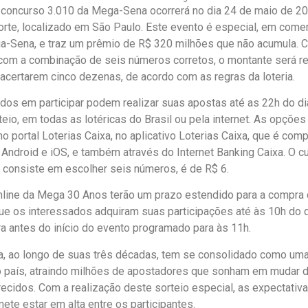
 concurso 3.010 da Mega-Sena ocorrerá no dia 24 de maio de 20
rte, localizado em São Paulo. Este evento é especial, em com
-Sena, e traz um prêmio de R$ 320 milhões que não acumula. C
om a combinação de seis números corretos, o montante será re
acertarem cinco dezenas, de acordo com as regras da loteria.
dos em participar podem realizar suas apostas até as 22h do di
teio, em todas as lotéricas do Brasil ou pela internet. As opçõe
no portal Loterias Caixa, no aplicativo Loterias Caixa, que é com
 Android e iOS, e também através do Internet Banking Caixa. O cu
 consiste em escolher seis números, é de R$ 6.
line da Mega 30 Anos terão um prazo estendido para a compra 
ue os interessados adquiram suas participações até às 10h do d
ra antes do início do evento programado para às 11h.
 ao longo de suas três décadas, tem se consolidado como uma 
 país, atraindo milhões de apostadores que sonham em mudar 
ecidos. Com a realização deste sorteio especial, as expectativas
te estar em alta entre os participantes.