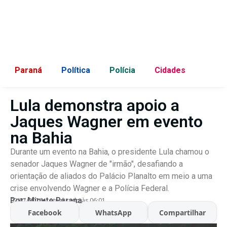
Paraná
Política
Polícia
Cidades
Lula demonstra apoio a
Jaques Wagner em evento
na Bahia
Durante um evento na Bahia, o presidente Lula chamou o
senador Jaques Wagner de "irmão", desafiando a
orientação de aliados do Palácio Planalto em meio a uma
crise envolvendo Wagner e a Polícia Federal.
Por:
Minuto Parana
02/07/2026
Atualizado às 06:01
Facebook
WhatsApp
Compartilhar