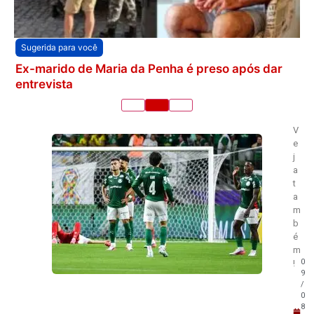
Sugerida para você
Ex-marido de Maria da Penha é preso após dar
entrevista
V
e
j
a
t
a
m
b
é
m
0
!
9
/
0
8