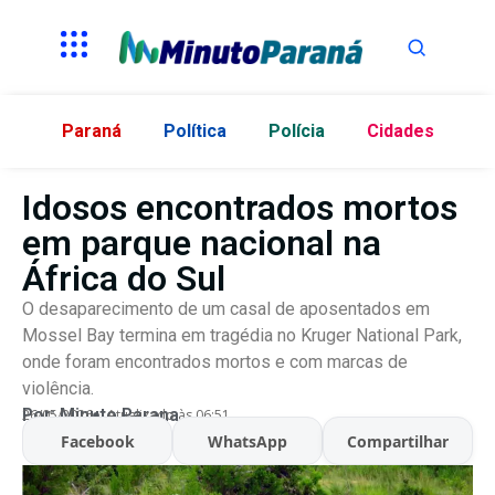
Paraná
Política
Polícia
Cidades
Idosos encontrados mortos
em parque nacional na
África do Sul
O desaparecimento de um casal de aposentados em
Mossel Bay termina em tragédia no Kruger National Park,
onde foram encontrados mortos e com marcas de
violência.
Por:
Minuto Parana
26/05/2026
Atualizado às 06:51
Facebook
WhatsApp
Compartilhar