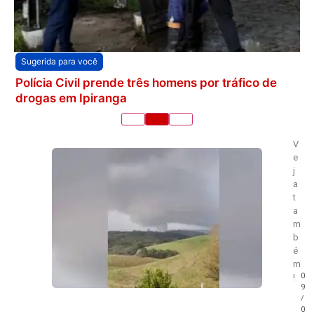
Sugerida para você
Polícia Civil prende três homens por tráfico de
drogas em Ipiranga
V
e
j
a
t
a
m
b
é
m
0
!
9
/
0