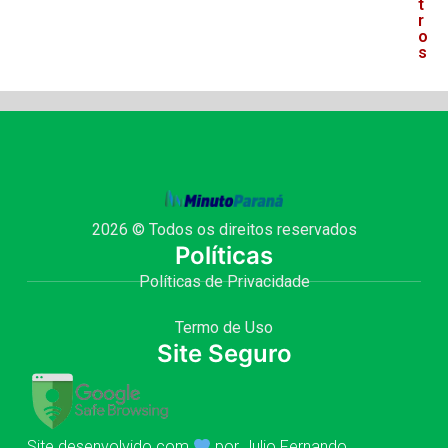
t
r
o
s
2026 © Todos os direitos reservados
Políticas
Políticas de Privacidade
Termo de Uso
Site Seguro
Site desenvolvido com
por Julio Fernando