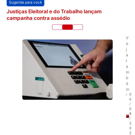
Sugerida para você
Justiças Eleitoral e do Trabalho lançam
campanha contra assédio
V
e
j
a
t
a
m
b
é
m
0
!
6
/
0
8
/
2
0
2