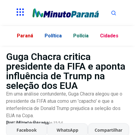
Paraná
Política
Polícia
Cidades
Guga Chacra critica
presidente da FIFA e aponta
influência de Trump na
seleção dos EUA
Em uma análise contundente, Guga Chacra alegou que o
presidente da FIFA atua como um 'capacho' e que a
interferência de Donald Trump prejudica a seleção dos
EUA na Copa.
Por:
Minuto Parana
06/07/2026
Atualizado às 15:54
Facebook
WhatsApp
Compartilhar