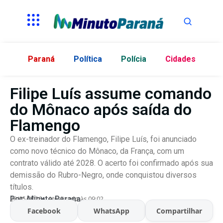
Paraná
Política
Polícia
Cidades
Filipe Luís assume comando
do Mônaco após saída do
Flamengo
O ex-treinador do Flamengo, Filipe Luís, foi anunciado
como novo técnico do Mônaco, da França, com um
contrato válido até 2028. O acerto foi confirmado após sua
demissão do Rubro-Negro, onde conquistou diversos
títulos.
Por:
Minuto Parana
28/05/2026
Atualizado às 09:02
Facebook
WhatsApp
Compartilhar