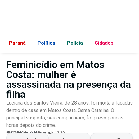
Paraná
Política
Polícia
Cidades
Feminicídio em Matos
Costa: mulher é
assassinada na presença da
filha
Luciana dos Santos Vieira, de 28 anos, foi morta a facadas
dentro de casa em Matos Costa, Santa Catarina. O
principal suspeito, seu companheiro, foi preso poucas
horas depois do crime.
Por:
Minuto Parana
03/07/2026
Atualizado às 12:20