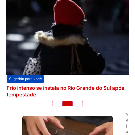
Sugerida para você
Frio intenso se instala no Rio Grande do Sul após
tempestade
V
e
j
a