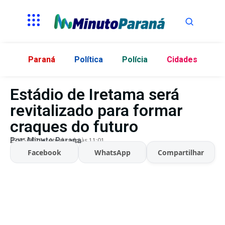
Paraná
Política
Polícia
Cidades
Estádio de Iretama será
revitalizado para formar
craques do futuro
Por:
Minuto Parana
23/05/2026
Atualizado às 11:01
Facebook
WhatsApp
Compartilhar