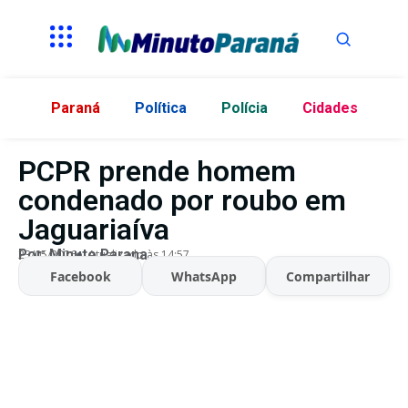
Paraná
Política
Polícia
Cidades
PCPR prende homem
condenado por roubo em
Jaguariaíva
Por:
Minuto Parana
23/05/2026
Atualizado às 14:57
Facebook
WhatsApp
Compartilhar