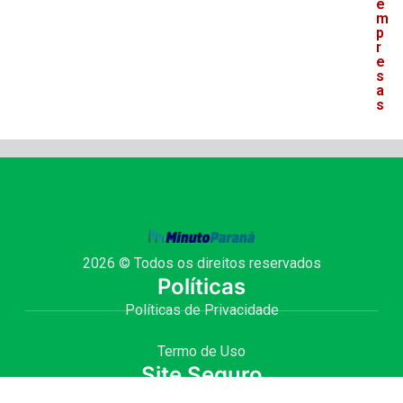
e
m
p
r
e
s
a
s
2026 © Todos os direitos reservados
Políticas
Políticas de Privacidade
Termo de Uso
Site Seguro