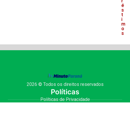
r
é
s
t
i
m
o
s
2026 © Todos os direitos reservados
Políticas
Políticas de Privacidade
Termo de Uso
Site Seguro