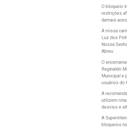
O bloqueio i
restrições a
demais acess
A missa camp
Luz dos Pinh
Nossa Senhor
Abreu.
O encerramen
Reginaldo Ma
Municipal e 
usuários do 
A recomendaç
utilizem rot
desvios e al
A Superinten
bloqueios no