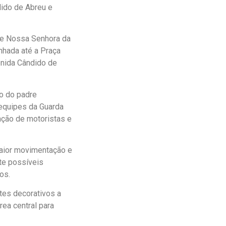
dido de Abreu e
de Nossa Senhora da
nhada até a Praça
enida Cândido de
o do padre
 equipes da Guarda
tação de motoristas e
maior movimentação e
te possíveis
os.
tes decorativos a
rea central para