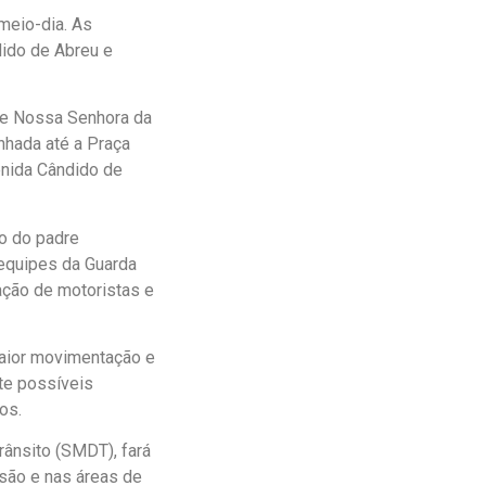
meio-dia. As
dido de Abreu e
de Nossa Senhora da
nhada até a Praça
enida Cândido de
o do padre
 equipes da Guarda
tação de motoristas e
maior movimentação e
te possíveis
os.
rânsito (SMDT), fará
ssão e nas áreas de