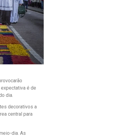
 provocarão
A expectativa é de
o dia.
tes decorativos a
rea central para
meio-dia. As