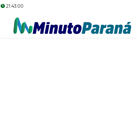
6
21:43:01