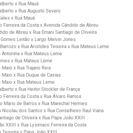
alberto x Rua Mauá
alberto x Rua Augusto Severo
ales x Rua Mauá
 Ferreira da Costa x Avenida Cândido de Abreu
ido de Abreu x Rua Ernani Santiago de Oliveira
 Gomes Leitão x Largo Melvin Jones
Barrozo x Rua Aristides Teixeira x Rua Mateus Leme
e Antonina x Rua Mateus Leme
omes x Rua Mateus Leme
 Maio x Rua Trajano Reis
e Maio x Rua Duque de Caxias
e Maio x Rua Mateus Leme
lberto x Rua Heitor Stockler de França
 Ferreira da Costa x Rua Álvaro Ramos
o Mário de Barros x Rua Marechal Hermes
 Nicolau dos Santos x Rua Conselheiro Raul Viana
antiago de Oliveira x Rua Papa João XXIII
o XXIII x Rua Lysimaco Ferreira da Costa
s Teixeira x Papa João XXIII