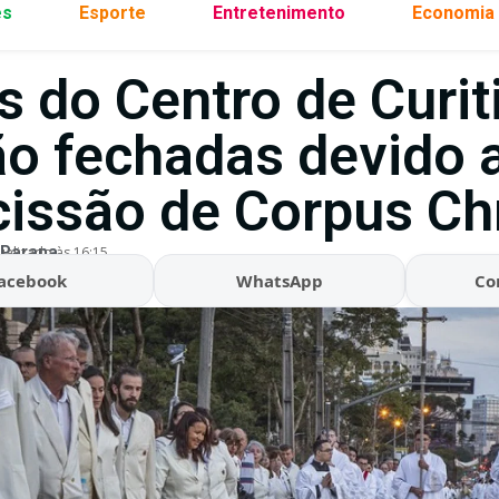
es
Esporte
Entretenimento
Economia
s do Centro de Curit
ão fechadas devido 
cissão de Corpus Chr
 Parana
ualizado às 16:15
acebook
WhatsApp
Co