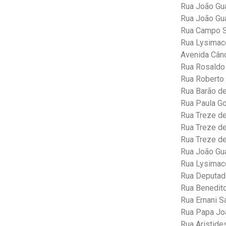
Rua João Gu
Rua João Gu
Rua Campo S
Rua Lysimaco
Avenida Când
Rua Rosaldo
Rua Roberto 
Rua Barão d
Rua Paula G
Rua Treze de
Rua Treze d
Rua Treze d
Rua João Gua
Rua Lysimaco
Rua Deputad
Rua Benedito
Rua Ernani S
Rua Papa Joã
Rua Aristide