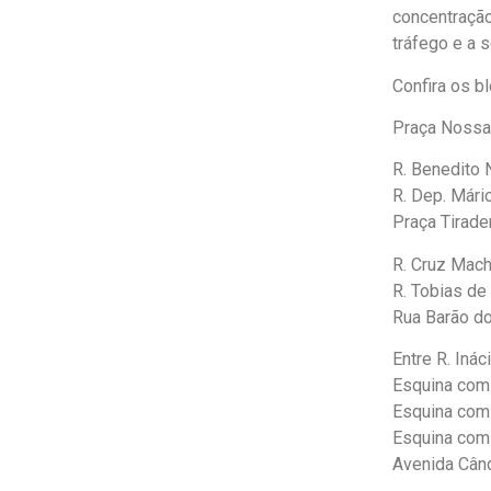
concentração
tráfego e a 
Confira os bl
Praça Nossa
R. Benedito 
R. Dep. Mári
Praça Tirade
R. Cruz Mach
R. Tobias de
Rua Barão do
Entre R. Iná
Esquina com
Esquina com 
Esquina com 
Avenida Când