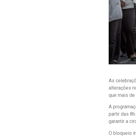
As celebraçõ
alterações no
que mais de 
A programaçã
partir das 8h
garantir a ci
O bloqueio i