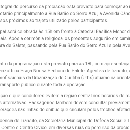
ntegral do percurso da procissão está previsto para começar ao 
fetarão principalmente a Rua Barão do Serro Azul, a Avenida Cân
os próximos ao trajeto utilizado pelos participantes.
al será celebrada às 15h em frente à Catedral Basílica Menor 
ais. Após a cerimônia religiosa, os presentes seguirão em cami
a de Salete, passando pela Rua Barão do Serro Azul e pela Av
to da programação está previsto para as 18h, com apresentaçã
nzotti na Praça Nossa Senhora de Salete. Agentes de trânsito,
profissionais da Urbanização de Curitiba (Urbs) atuarão na orien
transporte público durante toda a operação.
ão é que condutores evitem a região central nos horários de 
as alternativas. Passageiros também devem consultar previamen
terações nas linhas de ônibus que circulam pelos trechos afetad
dência de Trânsito, da Secretaria Municipal de Defesa Social e T
 Centro e Centro Cívico, em diversas ruas do percurso da proci