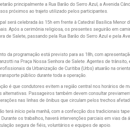
fetarão principalmente a Rua Barão do Serro Azul, a Avenida Cân
os próximos ao trajeto utilizado pelos participantes.
al será celebrada às 15h em frente à Catedral Basílica Menor 
ais. Após a cerimônia religiosa, os presentes seguirão em cami
a de Salete, passando pela Rua Barão do Serro Azul e pela Av
to da programação está previsto para as 18h, com apresentaçã
nzotti na Praça Nossa Senhora de Salete. Agentes de trânsito,
profissionais da Urbanização de Curitiba (Urbs) atuarão na orien
transporte público durante toda a operação.
ão é que condutores evitem a região central nos horários de 
as alternativas. Passageiros também devem consultar previamen
terações nas linhas de ônibus que circulam pelos trechos afetad
o terá início pela manhã, com a confecção dos tradicionais tape
. Durante os trabalhos, haverá intervenções parciais em vias da á
rculação segura de fiéis, voluntários e equipes de apoio.