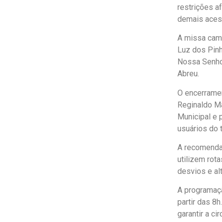
restrições a
demais acess
A missa camp
Luz dos Pinh
Nossa Senhor
Abreu.
O encerramen
Reginaldo Ma
Municipal e 
usuários do 
A recomendaç
utilizem rot
desvios e al
A programaçã
partir das 8h
garantir a ci