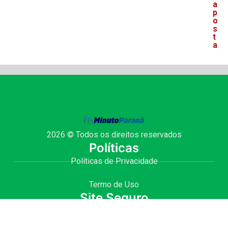
a
p
o
s
t
a
2026 © Todos os direitos reservados
Políticas
Políticas de Privacidade
Termo de Uso
Site Seguro