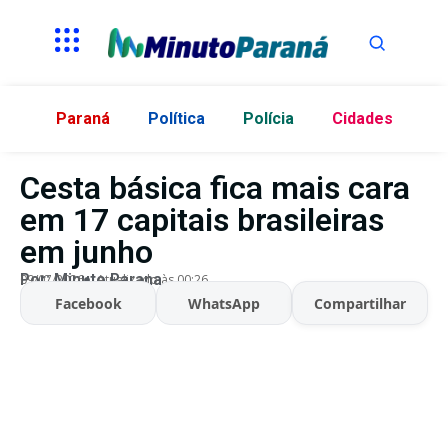
Paraná
Política
Polícia
Cidades
Cesta básica fica mais cara
em 17 capitais brasileiras
em junho
Por:
Minuto Parana
09/07/2026
Atualizado às 00:26
Facebook
WhatsApp
Compartilhar