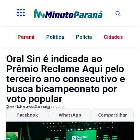
Paraná
Política
Polícia
Cidades
Oral Sin é indicada ao
Prêmio Reclame Aqui pelo
terceiro ano consecutivo e
busca bicampeonato por
voto popular
Por:
Minuto Parana
08/07/2026
Atualizado às 23:51
Facebook
WhatsApp
Compartilhar