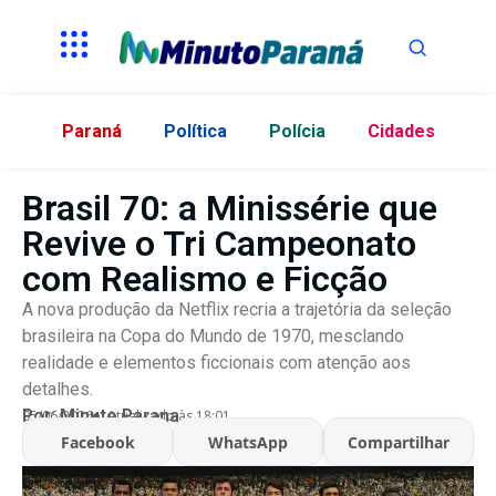
Paraná
Política
Polícia
Cidades
Brasil 70: a Minissérie que
Revive o Tri Campeonato
com Realismo e Ficção
A nova produção da Netflix recria a trajetória da seleção
brasileira na Copa do Mundo de 1970, mesclando
realidade e elementos ficcionais com atenção aos
detalhes.
Por:
Minuto Parana
05/06/2026
Atualizado às 18:01
Facebook
WhatsApp
Compartilhar