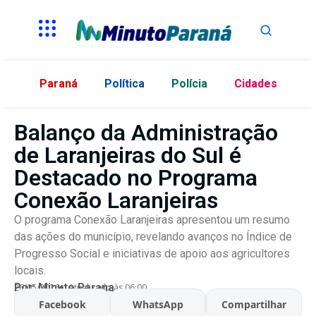
Paraná
Política
Polícia
Cidades
Balanço da Administração
de Laranjeiras do Sul é
Destacado no Programa
Conexão Laranjeiras
O programa Conexão Laranjeiras apresentou um resumo
das ações do município, revelando avanços no Índice de
Progresso Social e iniciativas de apoio aos agricultores
locais.
Por:
Minuto Parana
26/05/2026
Atualizado às 06:00
Facebook
WhatsApp
Compartilhar