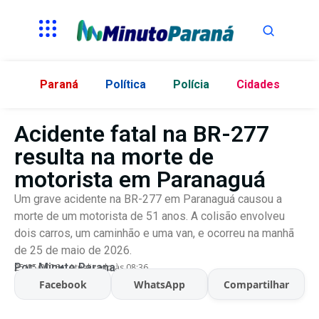
Paraná
Política
Polícia
Cidades
Acidente fatal na BR-277
resulta na morte de
motorista em Paranaguá
Um grave acidente na BR-277 em Paranaguá causou a
morte de um motorista de 51 anos. A colisão envolveu
dois carros, um caminhão e uma van, e ocorreu na manhã
de 25 de maio de 2026.
Por:
Minuto Parana
25/05/2026
Atualizado às 08:36
Facebook
WhatsApp
Compartilhar