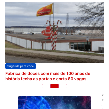
Sugerida para você
Fábrica de doces com mais de 100 anos de
história fecha as portas e corta 80 vagas
V
e
j
a