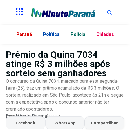
Paraná
Política
Polícia
Cidades
Prêmio da Quina 7034
atinge R$ 3 milhões após
sorteio sem ganhadores
O concurso da Quina 7034, marcado para esta segunda-
feira (25), traz um prêmio acumulado de R$ 3 milhões. O
sorteio, realizado em São Paulo, acontece às 21h e segue
com a expectativa após o concurso anterior não ter
premiado apostadores.
Por:
Minuto Parana
25/05/2026
Atualizado às 09:06
Facebook
WhatsApp
Compartilhar