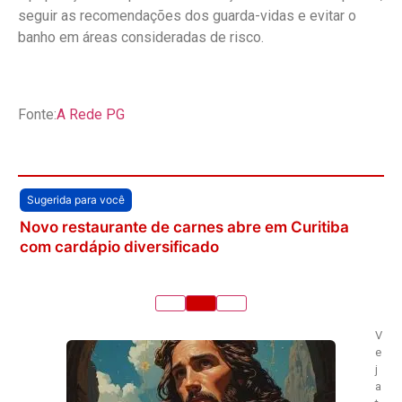
seguir as recomendações dos guarda-vidas e evitar o
banho em áreas consideradas de risco.
Fonte:
A Rede PG
Sugerida para você
Novo restaurante de carnes abre em Curitiba
com cardápio diversificado
V
e
j
a