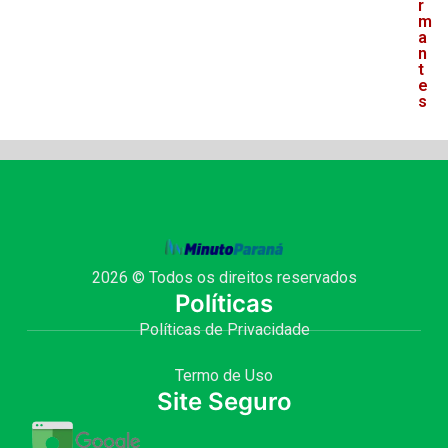
r
m
a
n
t
e
s
2026 © Todos os direitos reservados
Políticas
Políticas de Privacidade
Termo de Uso
Site Seguro