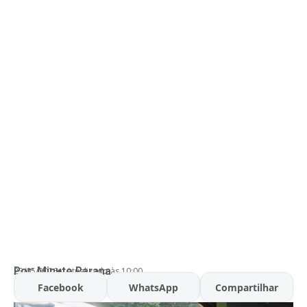
Por:
Minuto Parana
23/05/2026
Atualizado às 10:00
Facebook
WhatsApp
Compartilhar