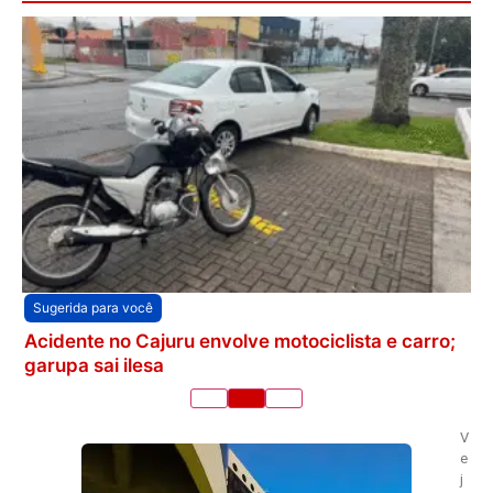
Sugerida para você
Acidente no Cajuru envolve motociclista e carro;
garupa sai ilesa
V
e
j