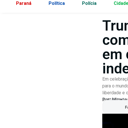
Paraná
Política
Polícia
Cidad
Tru
com
em 
ind
Em celebraçã
para o mundo
liberdade e 
Por:
Minuto
05/07/2026
At
F