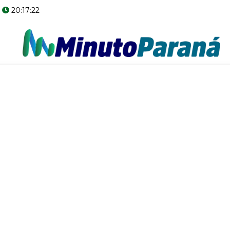
6
20:17:23