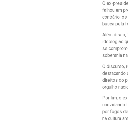
O ex-preside
falhou em pr
contrário, o
busca pela f
Além disso, 
ideologias q
se compromet
soberania nac
O discurso, 
destacando o
direitos do 
orgulho naci
Por fim, o e
convidando t
por fogos de
na cultura am