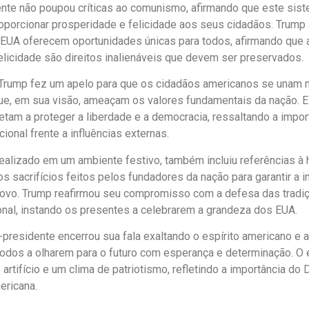
nte não poupou críticas ao comunismo, afirmando que este sis
oporcionar prosperidade e felicidade aos seus cidadãos. Trump
s EUA oferecem oportunidades únicas para todos, afirmando que a
elicidade são direitos inalienáveis que devem ser preservados.
Trump fez um apelo para que os cidadãos americanos se unam na
ue, em sua visão, ameaçam os valores fundamentais da nação. E
am a proteger a liberdade e a democracia, ressaltando a impor
ional frente a influências externas.
realizado em um ambiente festivo, também incluiu referências à 
s sacrifícios feitos pelos fundadores da nação para garantir a 
povo. Trump reafirmou seu compromisso com a defesa das tradi
onal, instando os presentes a celebrarem a grandeza dos EUA.
x-presidente encerrou sua fala exaltando o espírito americano e 
odos a olharem para o futuro com esperança e determinação. O 
 artifício e um clima de patriotismo, refletindo a importância do
ericana.