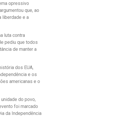
tema opressivo
 argumentou que, ao
 liberdade e a
 luta contra
le pediu que todos
tância de manter a
história dos EUA,
independência e os
ções americanas e o
a unidade do povo,
evento foi marcado
 Dia da Independência