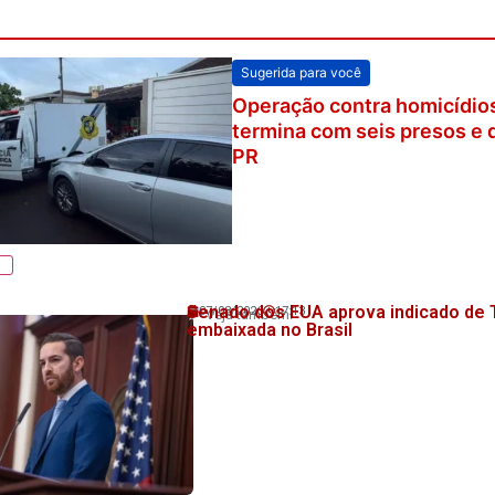
Sugerida para você
Operação contra homicídios
termina com seis presos e 
PR
Senado dos EUA aprova indicado de 
07/08/2026
17:13
Veja também!
embaixada no Brasil