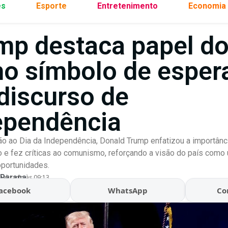
es
Esporte
Entretenimento
Economia
mp destaca papel d
o símbolo de esper
discurso de
ependência
o ao Dia da Independência, Donald Trump enfatizou a importân
 e fez críticas ao comunismo, reforçando a visão do país como
oportunidades.
 Parana
ualizado às 09:13
acebook
WhatsApp
Co