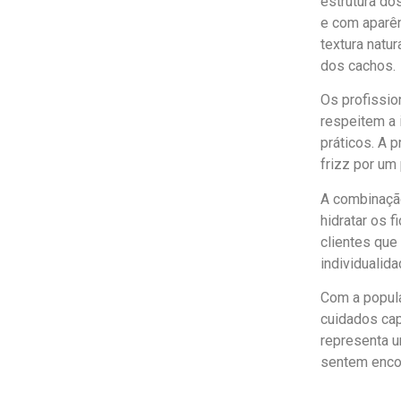
estrutura do
e com aparên
textura natu
dos cachos.
Os profissi
respeitem a
práticos. A 
frizz por um
A combinação
hidratar os 
clientes qu
individualid
Com a popula
cuidados cap
representa u
sentem encor