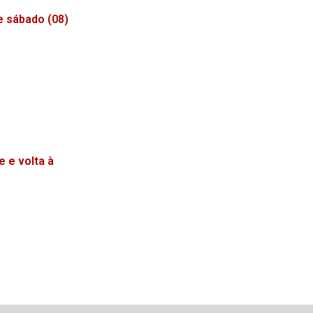
e sábado (08)
e e volta à