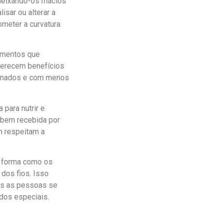
 deixando-os macios
isar ou alterar a
ometer a curvatura
amentos que
ferecem benefícios
plinados e com menos
para nutrir e
 bem recebida por
 respeitam a
a forma como os
dos fios. Isso
ais as pessoas se
dos especiais.