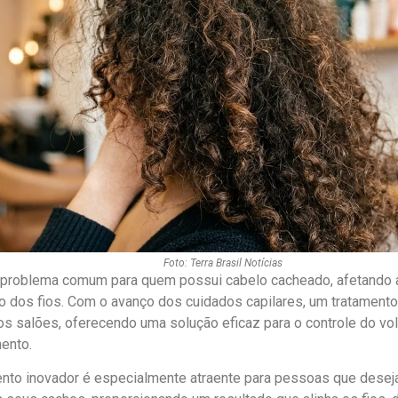
Foto: Terra Brasil Notícias
 problema comum para quem possui cabelo cacheado, afetando a 
ão dos fios. Com o avanço dos cuidados capilares, um tratament
s salões, oferecendo uma solução eficaz para o controle do vo
ento.
nto inovador é especialmente atraente para pessoas que desej