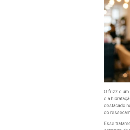
O frizz é um
e a hidrataç
destacado no
do ressecam
Esse tratame