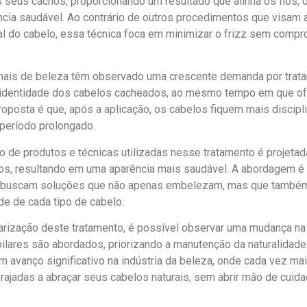
s seus cachos, proporcionando um resultado que alinha os fios,
cia saudável. Ao contrário de outros procedimentos que visam al
ral do cabelo, essa técnica foca em minimizar o frizz sem compr
onais de beleza têm observado uma crescente demanda por trat
 identidade dos cabelos cacheados, ao mesmo tempo em que o
proposta é que, após a aplicação, os cabelos fiquem mais disci
 período prolongado.
 de produtos e técnicas utilizadas nesse tratamento é projetada 
fios, resultando em uma aparência mais saudável. A abordagem é
e buscam soluções que não apenas embelezam, mas que também
ade de cada tipo de cabelo.
rização deste tratamento, é possível observar uma mudança n
ilares são abordados, priorizando a manutenção da naturalidade 
m avanço significativo na indústria da beleza, onde cada vez m
ajadas a abraçar seus cabelos naturais, sem abrir mão de cuida