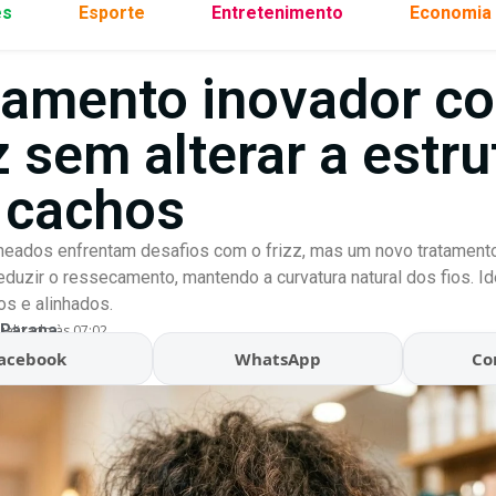
es
Esporte
Entretenimento
Economia
tamento inovador c
z sem alterar a estru
 cachos
eados enfrentam desafios com o frizz, mas um novo tratamento
eduzir o ressecamento, mantendo a curvatura natural dos fios. I
s e alinhados.
 Parana
ualizado às 07:02
acebook
WhatsApp
Co