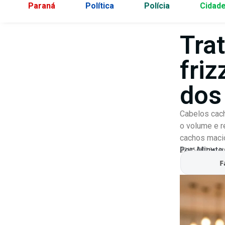
Paraná
Política
Polícia
Cidad
Tra
friz
dos
Cabelos cach
o volume e r
cachos macio
Por:
Minuto
27/05/2026
At
F