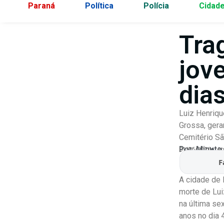
Paraná
Política
Polícia
Cidad
Tra
jov
dia
Luiz Henriqu
Grossa, gera
Cemitério Sã
Por:
Minuto
01/06/2026
At
F
A cidade de 
morte de Lui
na última se
anos no dia 