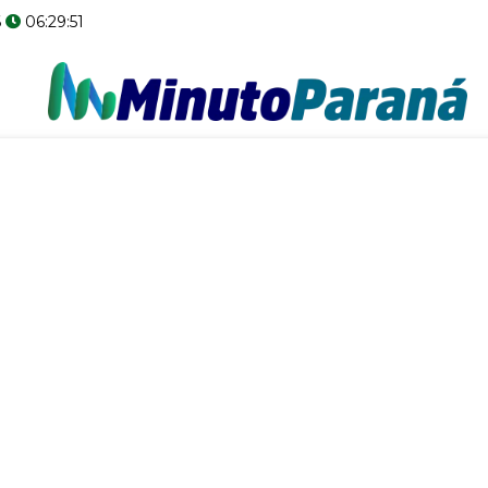
6
06:29:51