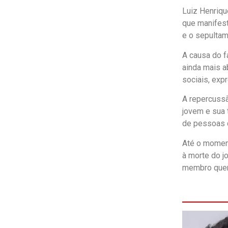
Luiz Henriqu
que manifest
e o sepultam
A causa do f
ainda mais a
sociais, exp
A repercussã
jovem e sua 
de pessoas q
Até o moment
à morte do j
membro quer