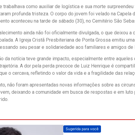
e trabalhava como auxiliar de logística e sua morte surpreendeu 
aram profunda tristeza. O corpo do jovem foi velado na Capela d
ento aconteceu na tarde de sábado (30), no Cemitério São Sebas
alecimento ainda não foi oficialmente divulgada, o que deixou a
balada. A Igreja Cristã Presbiteriana de Ponta Grossa emitiu um
ressando seu pesar e solidariedade aos familiares e amigos de 
o da notícia teve grande impacto, especialmente entre aqueles
trajetória. A dor pela perda precoce de Luiz Henrique é compart
ue o cercava, refletindo o valor da vida e a fragilidade das rel
o, não foram apresentadas novas informações sobre as circun
ovem, deixando a comunidade em busca de respostas e em luto 
ido.
Sugerida para você