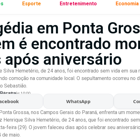
es
Esporte
Entretenimento
Economia
gédia em Ponta Gros
em é encontrado mo
s após aniversário
e Silva Hemetério, de 24 anos, foi encontrado sem vida em sua
ndo comoção na comunidade local. O sepultamento ocorreu no d
o Sebastião.
 Parana
ualizado às 10:00
acebook
WhatsApp
Co
Ponta Grossa, nos Campos Gerais do Paraná, enfrenta um momen
z Henrique Silva Hemetério, de 24 anos, que foi encontrado se
xta-feira (29). O jovem faleceu dias após celebrar seu aniversár
4 de maio.