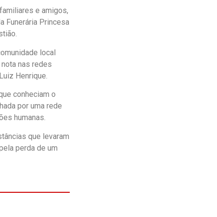
familiares e amigos,
a Funerária Princesa
tião.
 comunidade local
a nota nas redes
Luiz Henrique.
 que conheciam o
ilhada por uma rede
ações humanas.
stâncias que levaram
pela perda de um