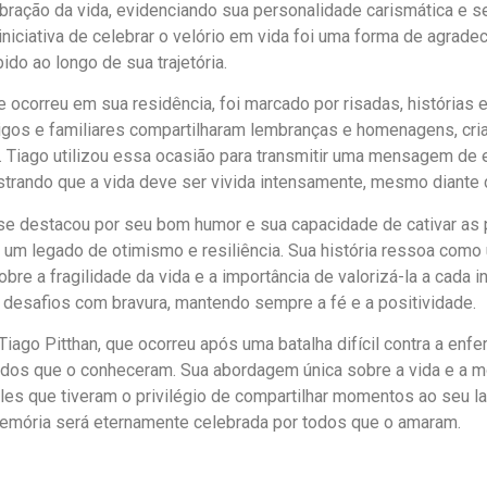
ração da vida, evidenciando sua personalidade carismática e s
niciativa de celebrar o velório em vida foi uma forma de agradece
ido ao longo de sua trajetória.
e ocorreu em sua residência, foi marcado por risadas, história
igos e familiares compartilharam lembranças e homenagens, cr
. Tiago utilizou essa ocasião para transmitir uma mensagem de
strando que a vida deve ser vivida intensamente, mesmo diante
 se destacou por seu bom humor e sua capacidade de cativar as
u um legado de otimismo e resiliência. Sua história ressoa com
bre a fragilidade da vida e a importância de valorizá-la a cada in
 desafios com bravura, mantendo sempre a fé e a positividade.
 Tiago Pitthan, que ocorreu após uma batalha difícil contra a enf
odos que o conheceram. Sua abordagem única sobre a vida e a mo
eles que tiveram o privilégio de compartilhar momentos ao seu l
emória será eternamente celebrada por todos que o amaram.