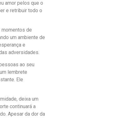
eu amor pelos que o
r e retribuir todo o
s e momentos de
iando um ambiente de
 esperança e
 das adversidades.
 pessoas ao seu
o um lembrete
stante. Ele
ermidade, deixa um
rte continuará a
ado. Apesar da dor da