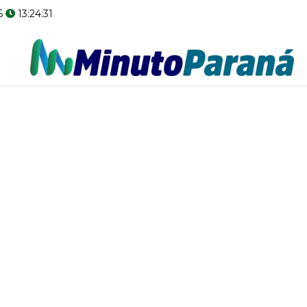
6
13:24:32