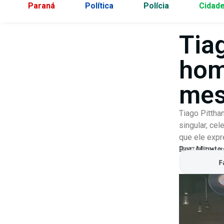
Paraná
Política
Polícia
Cidad
Tia
hom
mes
Tiago Pittha
singular, ce
que ele exp
Por:
Minuto
06/07/2026
At
F