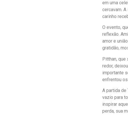
em uma celeb
cercavam. A i
carinho receb
O evento, qu
reflexão. Am
amor e união
gratidão, mo
Pitthan, que
redor, deixo
importante so
enfrentou os
A partida de
vazio para t
inspirar aqu
perda, sua m