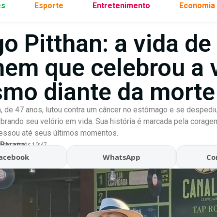
es
Esporte
Entretenimento
Economia
go Pitthan: a vida d
em que celebrou a 
mo diante da morte
n, de 47 anos, lutou contra um câncer no estômago e se despedi
lebrando seu velório em vida. Sua história é marcada pela corage
ressou até seus últimos momentos.
 Parana
ualizado às 10:47
acebook
WhatsApp
Co