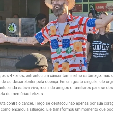
n, aos 47 anos, enfrentou um câncer terminal no estômago, mas o
s de se deixar abater pela doença. Em um gesto singular, ele org
anto ainda estava vivo, reunindo amigos e familiares para se de
leta de memórias felizes.
luta contra o câncer, Tiago se destacou não apenas por sua co
 como encarou a situação. Ele transformou um momento que pode