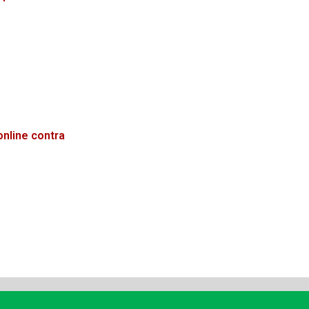
 que causa
online contra