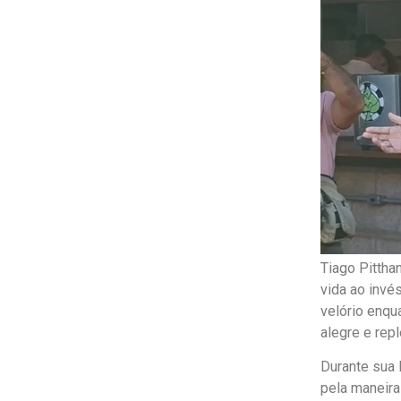
Tiago Pittha
vida ao invé
velório enqu
alegre e rep
Durante sua 
pela maneira