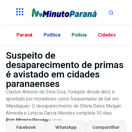
Paraná
Política
Polícia
Cidades
Suspeito de
desaparecimento de primas
é avistado em cidades
paranaenses
Clayton Antonio da Silva Cruz, foragido desde abril, é
apontado por moradores como frequentador de bar em
Mandaguari. O desaparecimento de Sttela Dalva Melgari
Almeida e Letycia Garcia Mendes completa 30 dias.
Por:
Minuto Parana
23/05/2026
Atualizado às 10:30
Facebook
WhatsApp
Compartilhar