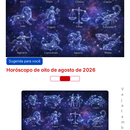
Sugerida para você
Horóscopo de oito de agosto de 2026
V
e
j
a
t
a
m
b