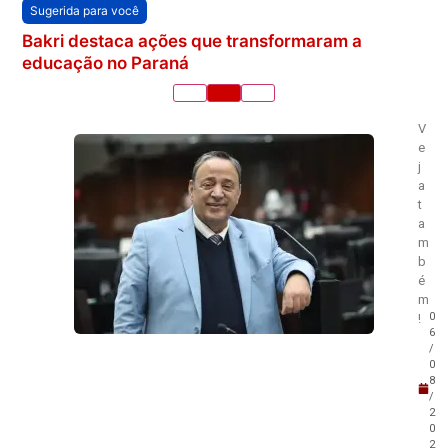
Sugerida para você
Bakri destaca ações que transformaram a
educação no Paraná
V
e
j
a
t
a
m
b
é
m
0
!
6
/
0
8
/
2
0
2