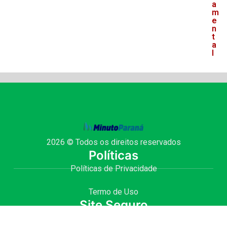
a
m
e
n
t
a
l
2026 © Todos os direitos reservados
Políticas
Políticas de Privacidade
Termo de Uso
Site Seguro