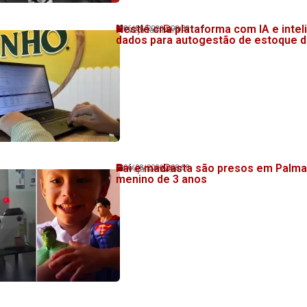
Nestlé cria plataforma com IA e intel
06/08/2026
08:30
Veja também!
dados para autogestão de estoque de
Pai e madrasta são presos em Palma
06/08/2026
08:08
Veja também!
menino de 3 anos