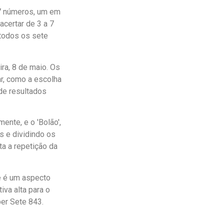
7 números, um em
acertar de 3 a 7
 todos os sete
ra, 8 de maio. Os
r, como a escolha
de resultados
nte, e o 'Bolão',
 e dividindo os
ita a repetição da
e é um aspecto
iva alta para o
per Sete 843.