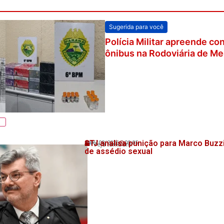
Sugerida para você
Polícia Militar apreende c
ônibus na Rodoviária de Me
STJ analisa punição para Marco Buzz
06/08/2026
09:05
Veja também!
de assédio sexual