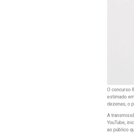
O concurso 8
estimado em 
dezenas, o p
A transmissã
YouTube, ini
ao público 