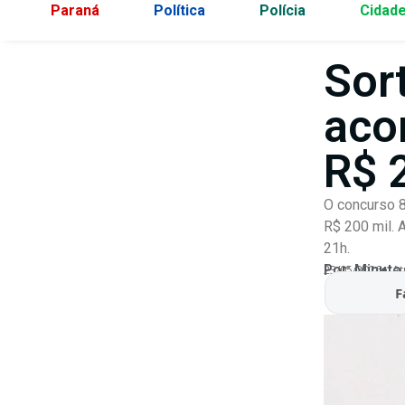
Paraná
Política
Polícia
Cidad
Sor
aco
R$ 
O concurso 8
R$ 200 mil. A
21h.
Por:
Minuto
23/05/2026
At
F