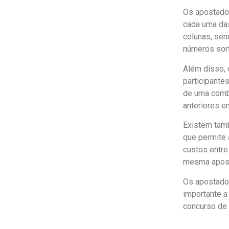
Os apostado
cada uma das
colunas, sen
números sor
Além disso, 
participante
de uma combi
anteriores e
Existem tamb
que permite
custos entre 
mesma apost
Os apostador
importante a
concurso de 