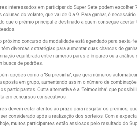
res interessados em participar do Super Sete podem escolher 
 colunas do volante, que vai de 0 a 9. Para ganhar, é necessário 
do que o prêmio principal é destinado a quem consegue acertar
teados.
o próximo concurso da modalidade está agendado para sexta-fei
s têm diversas estratégias para aumentar suas chances de ganha
nação equilibrada entre números pares e ímpares ou a análise 
m busca de padrões.
ém opções como a 'Surpresinha', que gera números automaticame
 a aposta em grupo, aumentando assim o número de combinações
os participantes. Outra alternativa é a 'Teimosinha', que possibil
a em concursos consecutivos.
es devem estar atentos ao prazo para resgatar os prêmios, qu
 ser considerado após a realização dos sorteios. Com a expectat
hoje, muitos participantes estão ansiosos pelo resultado do Su