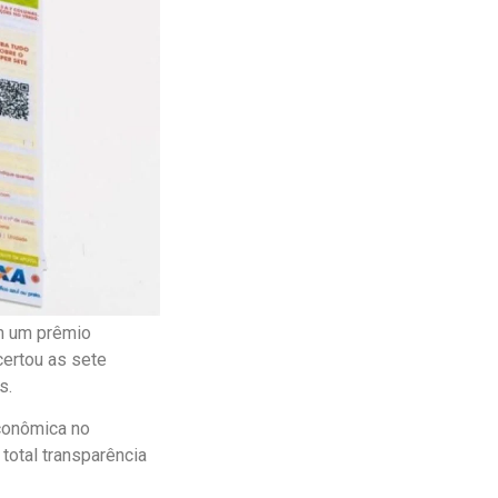
om um prêmio
certou as sete
s.
Econômica no
total transparência