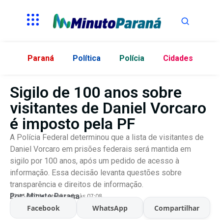
Paraná
Política
Polícia
Cidades
Sigilo de 100 anos sobre
visitantes de Daniel Vorcaro
é imposto pela PF
A Polícia Federal determinou que a lista de visitantes de
Daniel Vorcaro em prisões federais será mantida em
sigilo por 100 anos, após um pedido de acesso à
informação. Essa decisão levanta questões sobre
transparência e direitos de informação.
Por:
Minuto Parana
27/05/2026
Atualizado às 07:08
Facebook
WhatsApp
Compartilhar