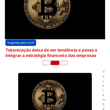
Sugerida para você
Tokenização deixa de ser tendência e passa a
integrar a estratégia financeira das empresas
V
e
j
a
t
a
m
b
é