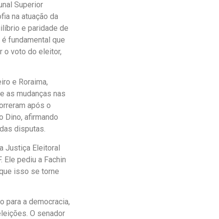
unal Superior
fia na atuação da
líbrio e paridade de
e é fundamental que
o voto do eleitor,
iro e Roraima,
 e as mudanças nas
correram após o
io Dino, afirmando
 das disputas.
Justiça Eleitoral
 Ele pediu a Fachin
 que isso se torne
o para a democracia,
eleições. O senador