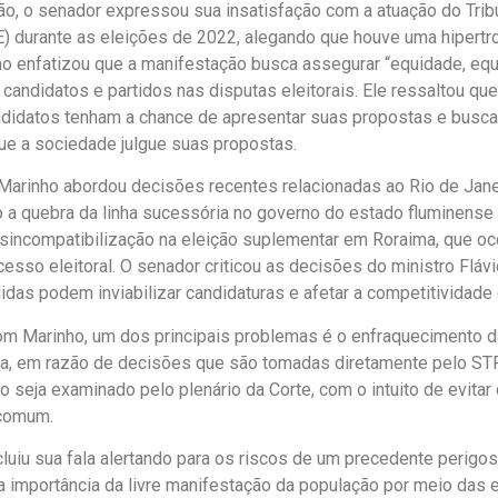
ão, o senador expressou sua insatisfação com a atuação do Trib
SE) durante as eleições de 2022, alegando que houve uma hipertro
ho enfatizou que a manifestação busca assegurar “equidade, equi
 candidatos e partidos nas disputas eleitorais. Ele ressaltou qu
didatos tenham a chance de apresentar suas propostas e buscar 
ue a sociedade julgue suas propostas.
Marinho abordou decisões recentes relacionadas ao Rio de Jane
a quebra da linha sucessória no governo do estado fluminense
sincompatibilização na eleição suplementar em Roraima, que o
cesso eleitoral. O senador criticou as decisões do ministro Fláv
idas podem inviabilizar candidaturas e afetar a competitividade
m Marinho, um dos principais problemas é o enfraquecimento da 
a, em razão de decisões que são tomadas diretamente pelo STF.
o seja examinado pelo plenário da Corte, com o intuito de evitar
 comum.
luiu sua fala alertando para os riscos de um precedente perigos
a importância da livre manifestação da população por meio das 