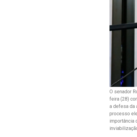
O senador Ro
feira (28) c
a defesa da 
processo el
importância 
inviabilizaçã