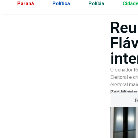
Paraná
Política
Polícia
Cidad
Reu
Flá
int
O senador Ro
Eleitoral e 
eleitoral mai
Por:
Minuto
29/05/2026
At
F