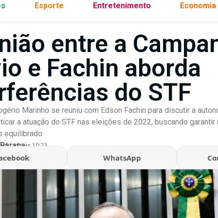
es
Esporte
Entretenimento
Economia
nião entre a Campa
vio e Fachin aborda
erferências do STF
gério Marinho se reuniu com Edson Fachin para discutir a auton
criticar a atuação do STF nas eleições de 2022, buscando garanti
s equilibrado.
 Parana
ualizado às 10:23
acebook
WhatsApp
Co