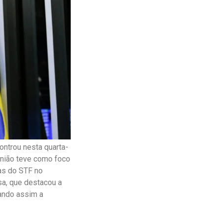
ontrou nesta quarta-
união teve como foco
ias do STF no
a, que destacou a
tando assim a