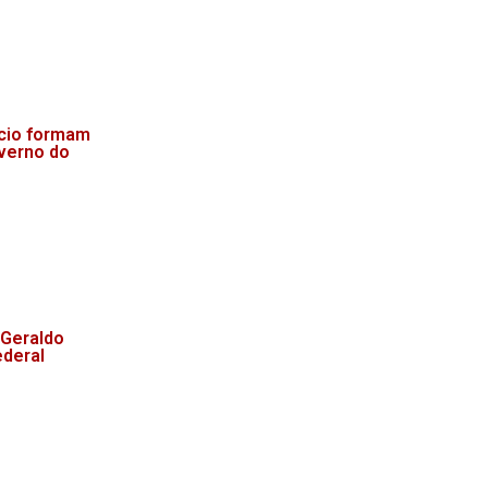
acio formam
overno do
 Geraldo
ederal