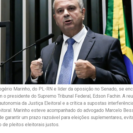
gério Marinho, do PL-RN e líder da oposição no Senado, se enc
om o presidente do Supremo Tribunal Federal, Edson Fachin. A re
autonomia da Justiça Eleitoral e a crítica a supostas interferênc
eitoral. Marinho esteve acompanhado do advogado Marcelo Bess
de garantir um prazo razoável para eleições suplementares, evi
o de pleitos eleitorais justos.