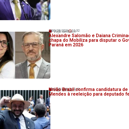
03/08/2026
15:32
Veja também!
Alexandre Salomão e Daiana Crimin
chapa do Mobiliza para disputar o G
Paraná em 2026
União Brasil confirma candidatura de
24/07/2026
17:40
Veja também!
Mendes à reeleição para deputado f