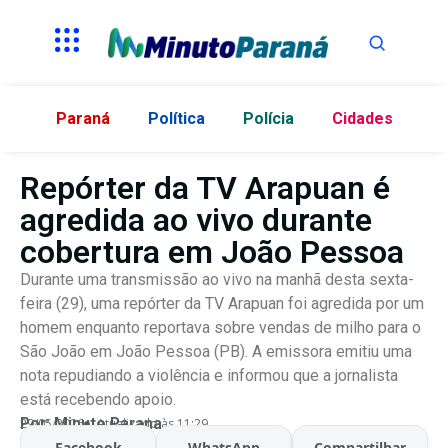
Paraná
Política
Polícia
Cidades
Repórter da TV Arapuan é
agredida ao vivo durante
cobertura em João Pessoa
Durante uma transmissão ao vivo na manhã desta sexta-
feira (29), uma repórter da TV Arapuan foi agredida por um
homem enquanto reportava sobre vendas de milho para o
São João em João Pessoa (PB). A emissora emitiu uma
nota repudiando a violência e informou que a jornalista
está recebendo apoio.
Por:
Minuto Parana
29/05/2026
Atualizado às 11:29
Facebook
WhatsApp
Compartilhar