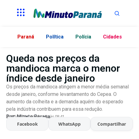
Paraná
Política
Polícia
Cidades
Queda nos preços da
mandioca marca o menor
índice desde janeiro
Os preços da mandioca atingem a menor média semanal
desde janeiro, conforme levantamento do Cepea. O
aumento da colheita e a demanda aquém do esperado
pela indústria contribuem para essa redução.
Por:
Minuto Parana
25/05/2026
Atualizado às 08:41
Facebook
WhatsApp
Compartilhar