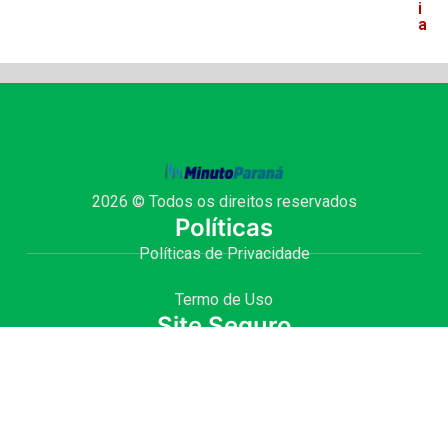
i
a
2026 © Todos os direitos reservados
Políticas
Políticas de Privacidade
Termo de Uso
Site Seguro
Site desenvolvido com
por Julio Fernando