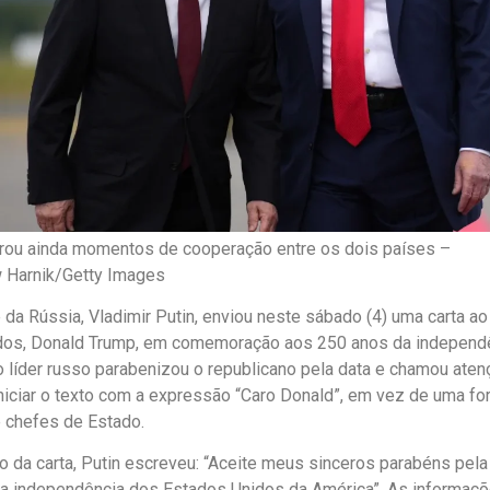
rou ainda momentos de cooperação entre os dois países –
w Harnik/Getty Images
 da Rússia, Vladimir Putin, enviou neste sábado (4) uma carta a
dos, Donald Trump, em comemoração aos 250 anos da independê
líder russo parabenizou o republicano pela data e chamou aten
niciar o texto com a expressão “Caro Donald”, em vez de uma fo
 chefes de Estado.
io da carta, Putin escreveu: “Aceite meus sinceros parabéns pel
da independência dos Estados Unidos da América”. As informaç