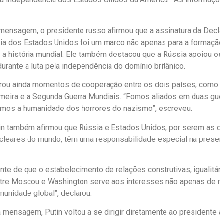
mensagem, o presidente russo afirmou que a assinatura da Decl
a dos Estados Unidos foi um marco não apenas para a formaçã
a história mundial. Ele também destacou que a Rússia apoiou o
urante a luta pela independência do domínio britânico.
rou ainda momentos de cooperação entre os dois países, como 
imeira e a Segunda Guerra Mundiais. “Fomos aliados em duas gu
tamos a humanidade dos horrores do nazismo”, escreveu.
tin também afirmou que Rússia e Estados Unidos, por serem as 
cleares do mundo, têm uma responsabilidade especial na prese
.
ante de que o estabelecimento de relações construtivas, igualit
ntre Moscou e Washington serve aos interesses não apenas de
munidade global”, declarou.
a mensagem, Putin voltou a se dirigir diretamente ao presidente