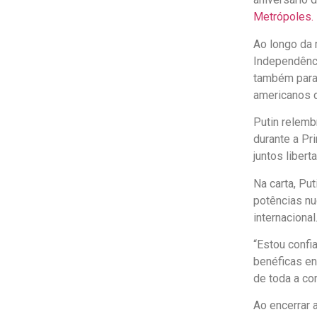
Metrópoles.
Ao longo da 
Independênci
também para 
americanos d
Putin relemb
durante a Pr
juntos liber
Na carta, Pu
potências nu
internacional
“Estou confi
benéficas e
de toda a co
Ao encerrar 