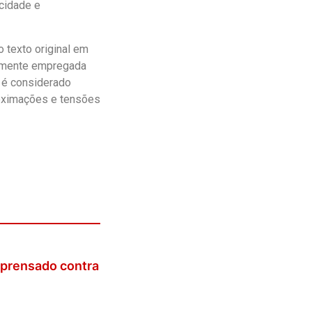
icidade e
 texto original em
malmente empregada
 é considerado
oximações e tensões
 prensado contra