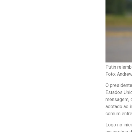
Putin relemb
Foto: Andre
O presidente
Estados Uni
mensagem, o 
adotado ao i
comum entre
Logo no iníc
aniversário 