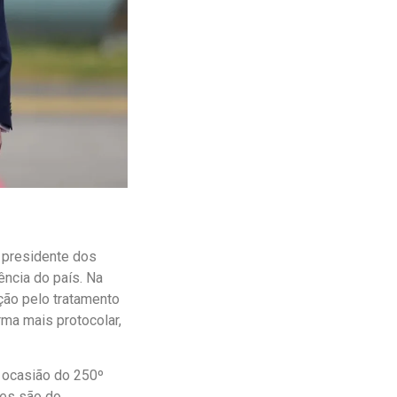
o presidente dos
ncia do país. Na
ção pelo tratamento
rma mais protocolar,
a ocasião do 250º
ões são do