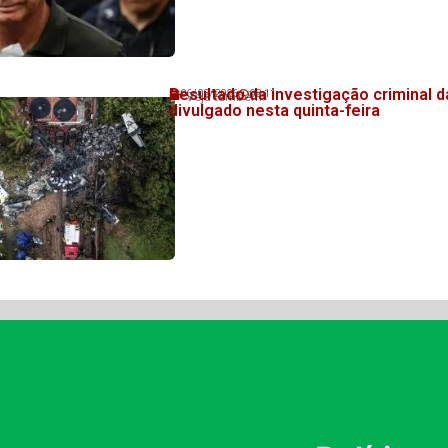
Resultado da investigação criminal d
06/08/2026
08:11
Veja também!
divulgado nesta quinta-feira