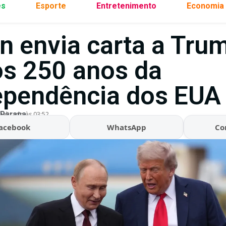
es
Esporte
Entretenimento
Economia
in envia carta a Tru
os 250 anos da
ependência dos EUA
 Parana
ualizado às 03:52
acebook
WhatsApp
Co