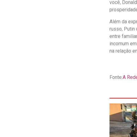
você, Donald
prosperidade
Além da expr
russo, Putin
entre famili
incomum em 
na relação en
Fonte:
A Red