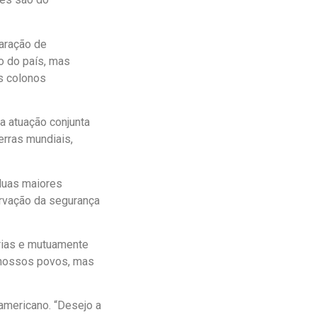
aração de
o do país, mas
s colonos
a atuação conjunta
erras mundiais,
duas maiores
rvação da segurança
árias e mutuamente
 nossos povos, mas
 americano. “Desejo a