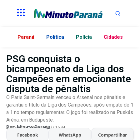
Paraná
Política
Polícia
Cidades
PSG conquista o
bicampeonato da Liga dos
Campeões em emocionante
disputa de pênaltis
O Paris Saint-Germain venceu o Arsenal nos pênaltis e
garantiu o título da Liga dos Campeões, após empate de 1
a 1 no tempo regulamentar. O jogo foi realizado na Puskás
Aréna, em Budapeste.
Por:
Minuto Parana
30/05/2026
Atualizado às 16:44
Facebook
WhatsApp
Compartilhar