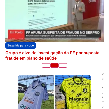
Sugerida para você
Grupo é alvo de investigação da PF por suposta
fraude em plano de saúde
V
e
j
a
t
a
m
b