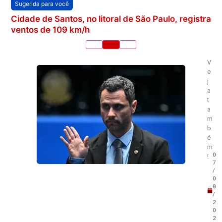
Sugerida para você
Cidade de Santos, no litoral de São Paulo, registra
ventos de 109 km/h
V
e
j
a
t
a
m
b
é
m
0
!
7
/
0
8
/
2
0
2