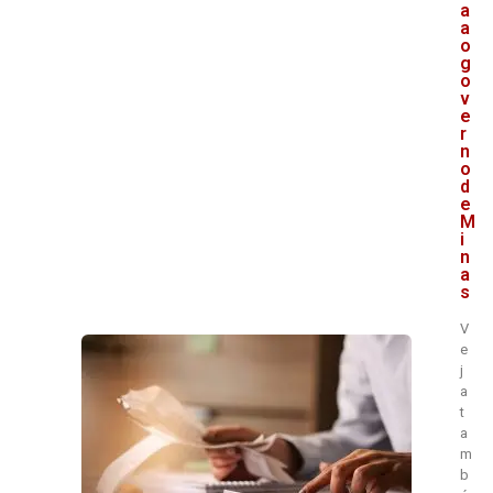
a
a
o
g
o
v
e
r
n
o
d
e
M
i
n
a
s
V
e
j
a
t
a
m
b