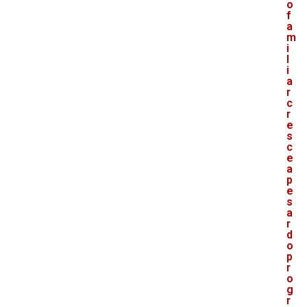
o
f
a
m
i
l
i
a
r
c
r
e
s
c
e
a
p
e
s
a
r
d
o
p
r
o
g
r