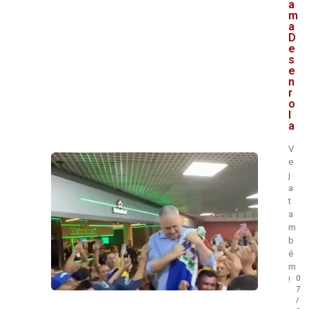
a
m
a
D
e
s
e
n
r
o
l
a
V
e
j
a
t
a
m
b
é
m
0
!
7
/