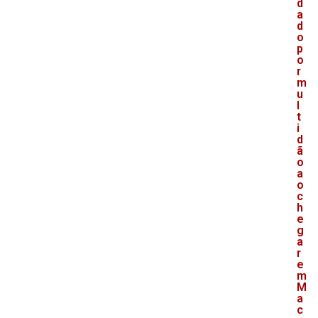
d
a
d
o
p
o
r
m
u
l
t
i
d
ã
o
a
o
c
h
e
g
a
r
e
m
M
a
c