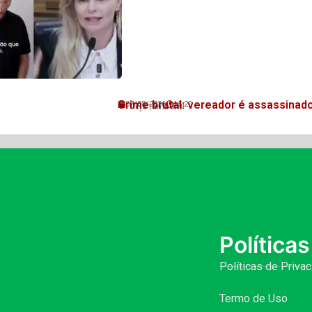
Crime brutal: vereador é assassinad
07/08/2026
15:20
Veja também!
Políticas
Políticas de Priva
Termo de Uso