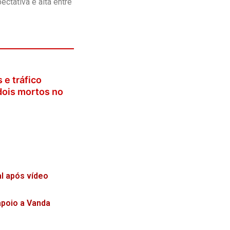
ctativa é alta entre
 e tráfico
dois mortos no
l após vídeo
apoio a Vanda