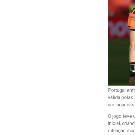
Portugal enf
válida pelas
um lugar nas 
O jogo teve 
inicial, cri
situação mud