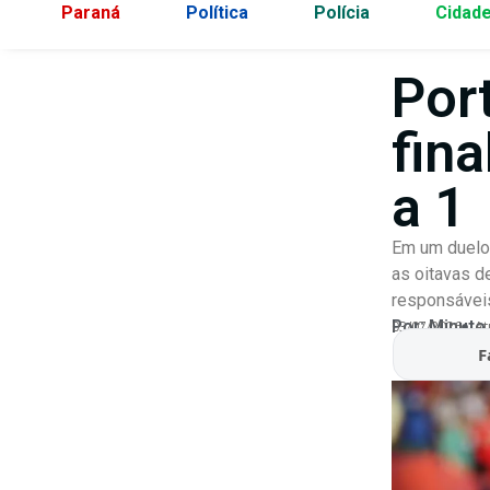
Paraná
Política
Polícia
Cidad
Por
fina
a 1
Em um duelo 
as oitavas d
responsáveis
Por:
Minuto
03/07/2026
At
F