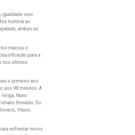
 igualdade veio
fez história ao
mpatado, ambas as
amos marcou o
lassificação para a
o nos últimos
eu o primeiro aos
ic aos 98 minutos. A
o Veiga, Nuno
istiano Ronaldo. Do
Kovacic, Vlasic,
para enfrentar novos