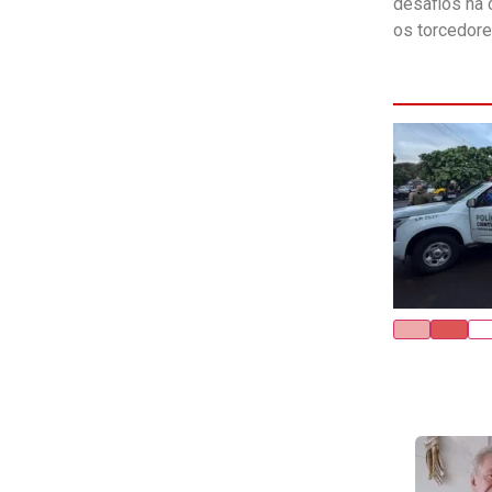
desafios na 
os torcedore