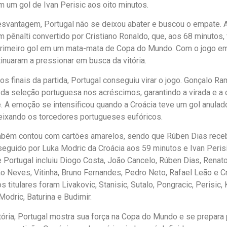
 um gol de Ivan Perisic aos oito minutos.
svantagem, Portugal não se deixou abater e buscou o empate. A
m pênalti convertido por Cristiano Ronaldo, que, aos 68 minutos, 
primeiro gol em um mata-mata de Copa do Mundo. Com o jogo e
inuaram a pressionar em busca da vitória.
 finais da partida, Portugal conseguiu virar o jogo. Gonçalo R
da seleção portuguesa nos acréscimos, garantindo a virada e a c
. A emoção se intensificou quando a Croácia teve um gol anulad
ixando os torcedores portugueses eufóricos.
mbém contou com cartões amarelos, sendo que Rúben Dias receb
seguido por Luka Modric da Croácia aos 59 minutos e Ivan Peris
 Portugal incluiu Diogo Costa, João Cancelo, Rúben Dias, Renat
 Neves, Vitinha, Bruno Fernandes, Pedro Neto, Rafael Leão e Cr
os titulares foram Livakovic, Stanisic, Sutalo, Pongracic, Perisic, 
Modric, Baturina e Budimir.
ória, Portugal mostra sua força na Copa do Mundo e se prepara 