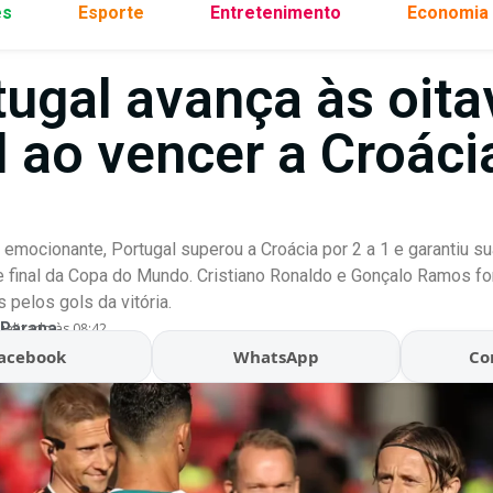
es
Esporte
Entretenimento
Economia
tugal avança às oita
l ao vencer a Croáci
emocionante, Portugal superou a Croácia por 2 a 1 e garantiu su
e final da Copa do Mundo. Cristiano Ronaldo e Gonçalo Ramos f
 pelos gols da vitória.
 Parana
ualizado às 08:42
acebook
WhatsApp
Co