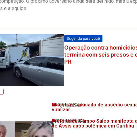
competição. O próximo adversário ainda será definido, mas a expe
s e a equipe.
Sugerida para você
Operação contra homicídios
termina com seis presos e 
PR
Maestro é acusado de assédio sexua
07/08/2026
15:50
Veja também!
viralizar
Prefeito de Campo Sales manifesta 
07/08/2026
15:21
Veja também!
de Assis após polêmica em Curitiba