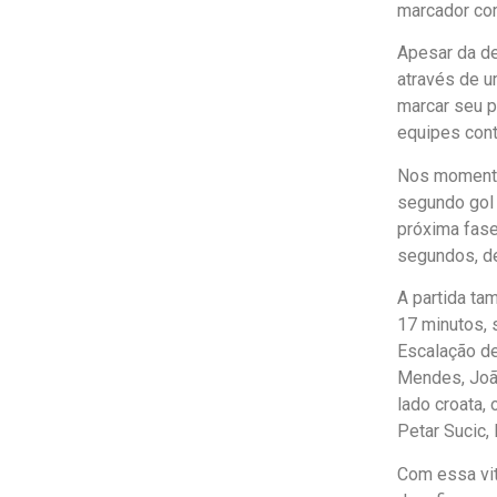
marcador com
Apesar da de
através de u
marcar seu 
equipes cont
Nos momentos
segundo gol 
próxima fase
segundos, de
A partida ta
17 minutos, 
Escalação de
Mendes, João
lado croata, 
Petar Sucic, 
Com essa vit