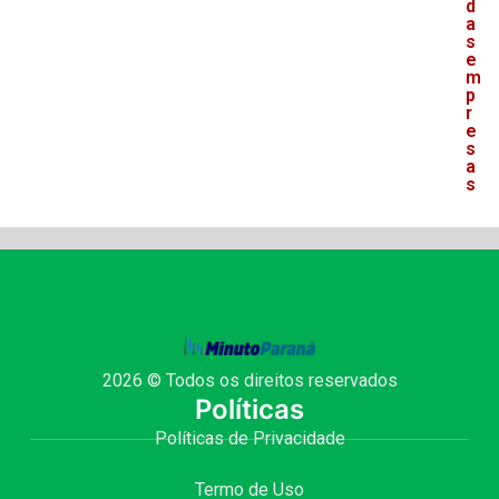
d
a
s
e
m
p
r
e
s
a
s
2026 © Todos os direitos reservados
Políticas
Políticas de Privacidade
Termo de Uso