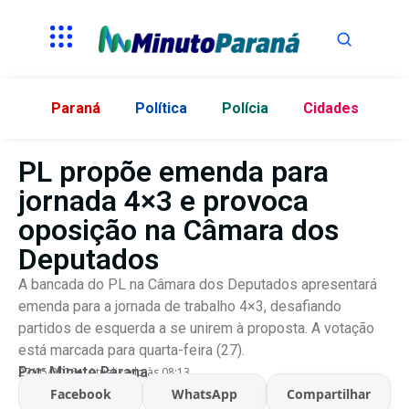
Paraná
Política
Polícia
Cidades
PL propõe emenda para
jornada 4×3 e provoca
oposição na Câmara dos
Deputados
A bancada do PL na Câmara dos Deputados apresentará
emenda para a jornada de trabalho 4×3, desafiando
partidos de esquerda a se unirem à proposta. A votação
está marcada para quarta-feira (27).
Por:
Minuto Parana
27/05/2026
Atualizado às 08:13
Facebook
WhatsApp
Compartilhar