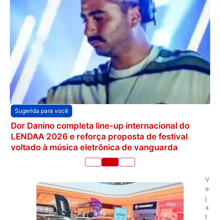
Sugerida para você
Dor Danino completa line-up internacional do
LENDAA 2026 e reforça proposta de festival
voltado à música eletrônica de vanguarda
V
e
j
a
t