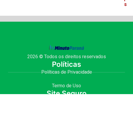
s
2026 © Todos os direitos reservados
Políticas
Políticas de Privacidade
Termo de Uso
Site Seguro
Site desenvolvido com
por Julio Fernando