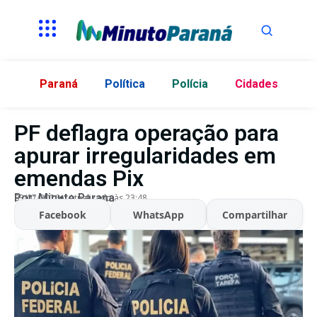
Paraná
Política
Polícia
Cidades
PF deflagra operação para
apurar irregularidades em
emendas Pix
Por:
Minuto Parana
03/07/2026
Atualizado às 23:48
Facebook
WhatsApp
Compartilhar