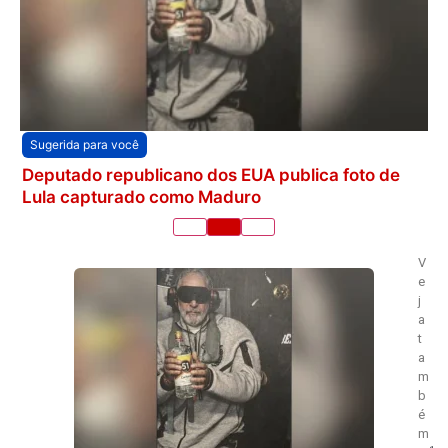
Sugerida para você
Deputado republicano dos EUA publica foto de
Lula capturado como Maduro
V
e
j
a
t
a
m
b
é
m