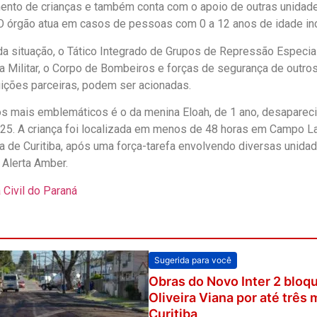
ento de crianças e também conta com o apoio de outras unidad
O órgão atua em casos de pessoas com 0 a 12 anos de idade in
a situação, o Tático Integrado de Grupos de Repressão Especial 
ícia Militar, o Corpo de Bombeiros e forças de segurança de outro
tuições parceiras, podem ser acionadas.
 mais emblemáticos é o da menina Eloah, de 1 ano, desapareci
025. A criança foi localizada em menos de 48 horas em Campo L
a de Curitiba, após uma força-tarefa envolvendo diversas unidad
 Alerta Amber.
a Civil do Paraná
Sugerida para você
Obras do Novo Inter 2 bloq
Oliveira Viana por até três
Curitiba