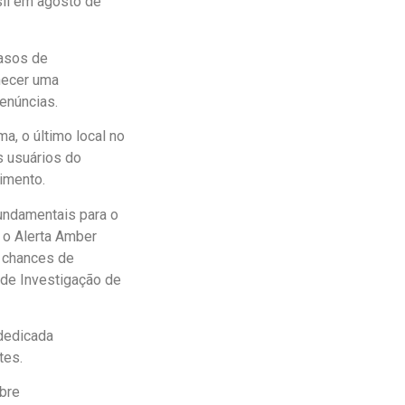
sil em agosto de
casos de
necer uma
denúncias.
a, o último local no
s usuários do
imento.
undamentais para o
 o Alerta Amber
s chances de
 de Investigação de
 dedicada
tes.
bre