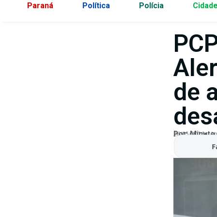
Paraná
Política
Polícia
Cidad
PCP
Ale
de a
des
Por:
Minuto
26/05/2026
At
F