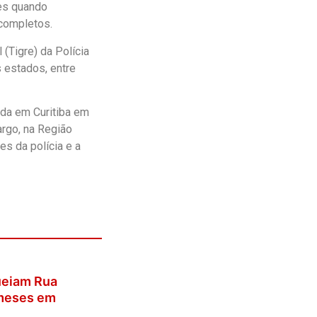
es quando
completos.
(Tigre) da Polícia
s estados, entre
da em Curitiba em
argo, na Região
es da polícia e a
ueiam Rua
 meses em