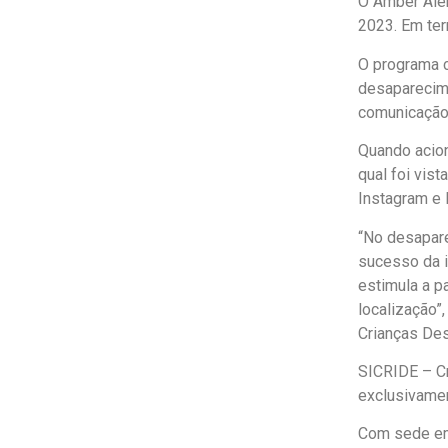
O Amber Aler
2023. Em terr
O programa c
desaparecime
comunicação 
Quando acion
qual foi vis
Instagram e 
“No desapare
sucesso da i
estimula a p
localização”
Crianças Des
SICRIDE – C
exclusivamen
Com sede em 