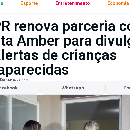
es
Esporte
Entretenimento
Economia
R renova parceria 
rta Amber para divu
lertas de crianças
aparecidas
 Parana
ualizado às 07:12
acebook
WhatsApp
Co