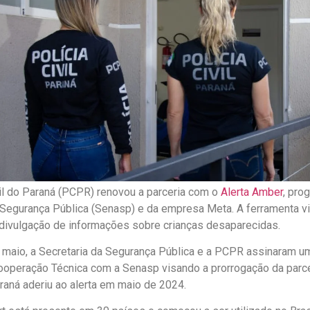
vil do Paraná (PCPR) renovou a parceria com o
Alerta Amber
, pro
 Segurança Pública (Senasp) e da empresa Meta. A ferramenta vi
 divulgação de informações sobre crianças desaparecidas.
 maio, a Secretaria da Segurança Pública e a PCPR assinaram um
operação Técnica com a Senasp visando a prorrogação da parce
aná aderiu ao alerta em maio de 2024.