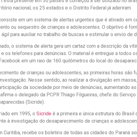
t está presente em 30 países e começou a ser utilizado no Bra
itório nacional, os 25 estados e o Distrito Federal já aderiram.
onsiste em um sistema de alertas urgentes que é ativado em 
nto ou sequestro de crianças e adolescentes. O objetivo é for
ágil para auxiliar no trabalho de buscas e estimular o envio de 
ado, o sistema de alerta gera um cartaz com a descrição da vítim
ta e os telefones para denúncias. O material é entregue a todos o
Facebook em um raio de 160 quilômetros do local do desaparec
cimento de crianças ou adolescentes, as primeiras horas são f
nvestigação. Nesse sentido, ao realizar a divulgação em massa,
articipação da sociedade por meio de denúncias, aumentando a
, afirma o delegado da PCPR Thiago Filgueiras, chefe do Serviço
aparecidas (Sicride).
riado em 1995, o
Sicride
é a primeira e única estrutura do Brasil
te à investigação do desaparecimento de crianças e adolescen
Curitiba, recebe os boletins de todas as cidades do Paraná so