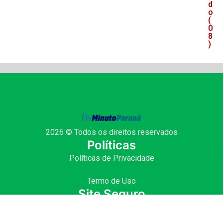
d
o
(
0
8
)
2026 © Todos os direitos reservados
Políticas
Políticas de Privacidade
Termo de Uso
Site Seguro