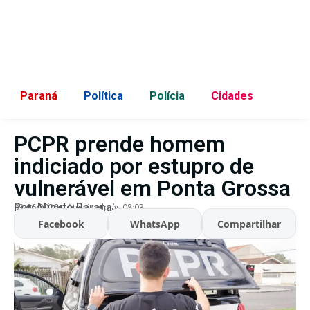
Paraná
Política
Polícia
Cidades
PCPR prende homem
indiciado por estupro de
vulnerável em Ponta Grossa
Por:
Minuto Parana
03/06/2026
Atualizado às 08:03
Facebook
WhatsApp
Compartilhar